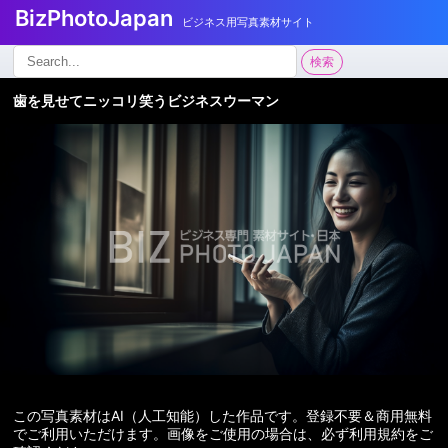
BizPhotoJapan
ビジネス用写真素材サイト
検
検索
索:
歯を見せてニッコリ笑うビジネスウーマン
この写真素材はAI（人工知能）した作品です。登録不要＆商用無料
でご利用いただけます。画像をご使用の場合は、必ず利用規約をご