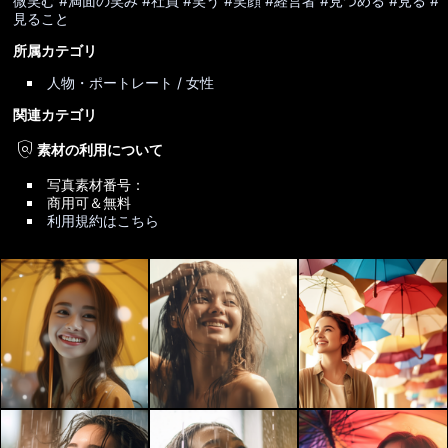
微笑む
#満面の笑み
#社員
#笑う
#笑顔
#経営者
#見つめる
#見る
#
見ること
所属カテゴリ
人物・ポートレート / 女性
関連カテゴリ
policy
素材の利用について
写真素材番号：
商用可＆無料
利用規約はこちら