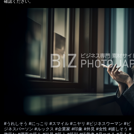
確認ください。
#うれしそう
#にっこり
#スマイル
#ニヤリ
#ビジネスウーマン
#ビ
ジネスパーソン
#ルックス
#企業家
#印象
#外見
#女性
#嬉しそう
#