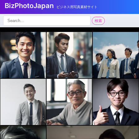
BizPhotoJapan
ビジネス用写真素材サイト
検
検索
索: