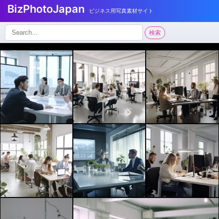
BizPhotoJapan
ビジネス用写真素材サイト
検
検索
索: