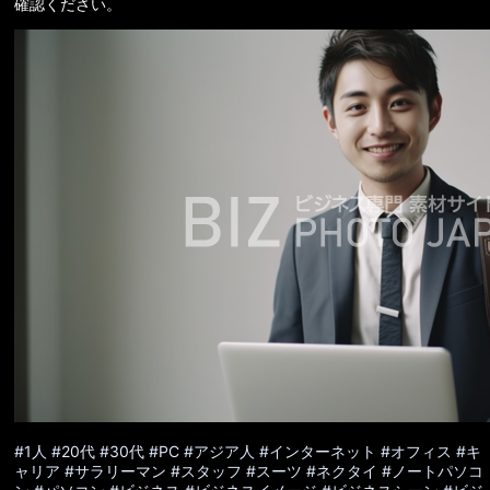
確認ください。
#1人
#20代
#30代
#PC
#アジア人
#インターネット
#オフィス
#キ
ャリア
#サラリーマン
#スタッフ
#スーツ
#ネクタイ
#ノートパソコ