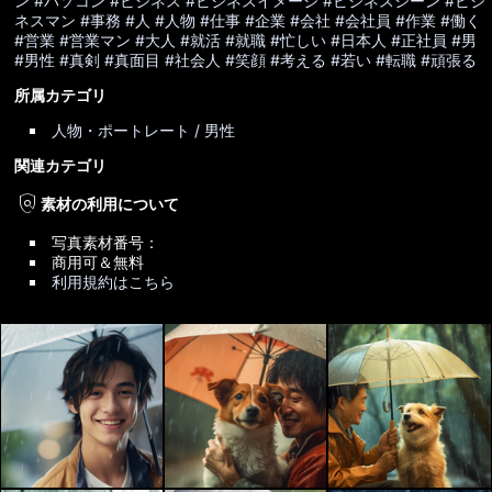
ン
#パソコン
#ビジネス
#ビジネスイメージ
#ビジネスシーン
#ビジ
ネスマン
#事務
#人
#人物
#仕事
#企業
#会社
#会社員
#作業
#働く
#営業
#営業マン
#大人
#就活
#就職
#忙しい
#日本人
#正社員
#男
#男性
#真剣
#真面目
#社会人
#笑顔
#考える
#若い
#転職
#頑張る
所属カテゴリ
人物・ポートレート / 男性
関連カテゴリ
policy
素材の利用について
写真素材番号：
商用可＆無料
利用規約はこちら