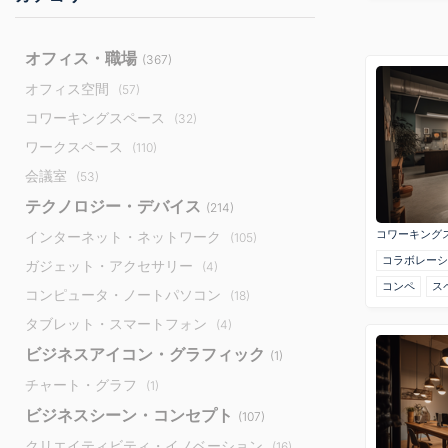
オフィス・職場
(367)
オフィス空間
(57)
コワーキングスペース
(32)
ワークスペース
(110)
会議室
(53)
テクノロジー・デバイス
(214)
コワーキング
インターネット・ネットワーク
(105)
コラボレーシ
ガジェット・アクセサリー
(4)
コンペ
ス
コンピュータ・ノートパソコン
(18)
タブレット・スマートフォン
(4)
ビジネスアイコン・グラフィック
(1)
チャート・グラフ
(1)
ビジネスシーン・コンセプト
(107)
クリエイティビティ・イノベーション
(16)