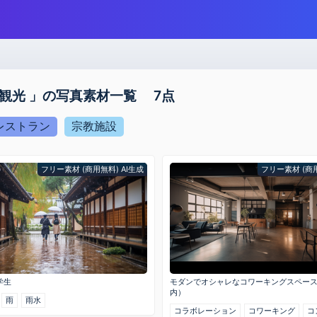
・観光 」の写真素材一覧 7点
レストラン
宗教施設
フリー素材 (商用無料) AI生成
フリー素材 (商用
学生
モダンでオシャレなコワーキングスペー
内）
雨
雨水
コラボレーション
コワーキング
コ