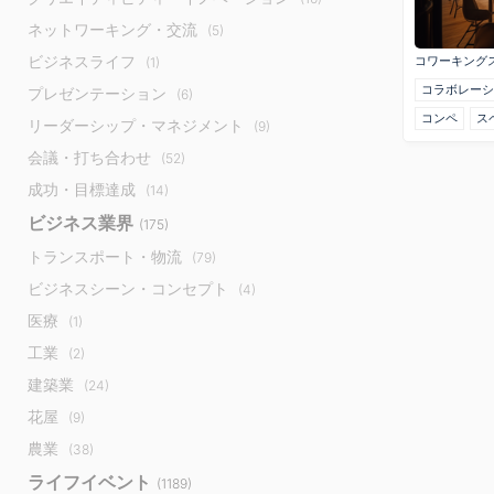
ネットワーキング・交流
(5)
ビジネスライフ
コワーキング
(1)
コラボレーシ
プレゼンテーション
(6)
コンペ
ス
リーダーシップ・マネジメント
(9)
会議・打ち合わせ
(52)
成功・目標達成
(14)
ビジネス業界
(175)
トランスポート・物流
(79)
ビジネスシーン・コンセプト
(4)
医療
(1)
工業
(2)
建築業
(24)
花屋
(9)
農業
(38)
ライフイベント
(1189)