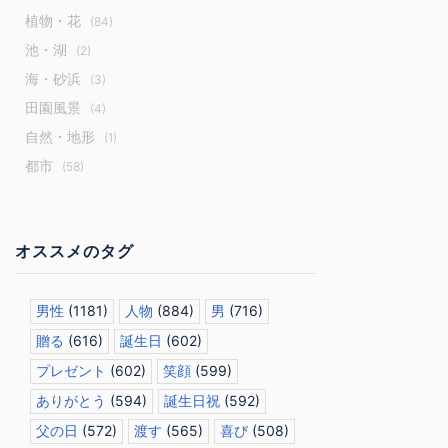
植物・花
(84)
池・湖
(2)
海・砂浜
(3)
田園風景
(4)
自然・地形
(1)
都市
(58)
オススメのタグ
男性
(1181)
人物
(884)
男
(716)
贈る
(616)
誕生日
(602)
プレゼント
(602)
笑顔
(599)
ありがとう
(594)
誕生日祝
(592)
父の日
(572)
渡す
(565)
喜び
(508)