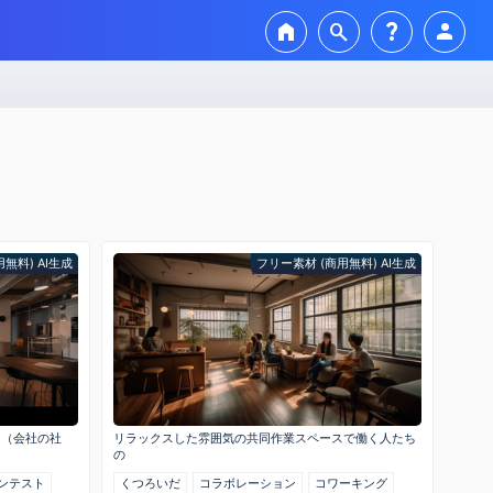
home
search
question_mark
person
無料) AI生成
フリー素材 (商用無料) AI生成
ス（会社の社
リラックスした雰囲気の共同作業スペースで働く人たち
の
ンテスト
くつろいだ
コラボレーション
コワーキング