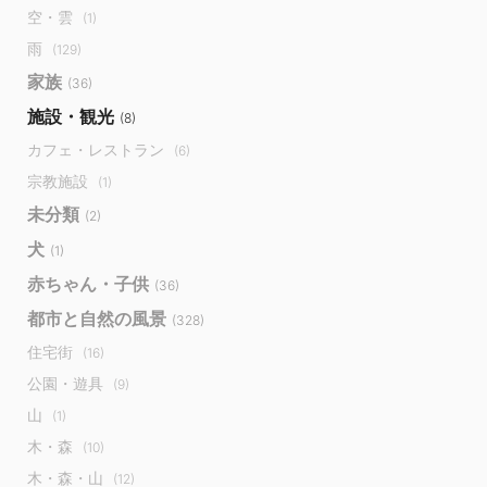
空・雲
(1)
雨
(129)
家族
(36)
施設・観光
(8)
カフェ・レストラン
(6)
宗教施設
(1)
未分類
(2)
犬
(1)
赤ちゃん・子供
(36)
都市と自然の風景
(328)
住宅街
(16)
公園・遊具
(9)
山
(1)
木・森
(10)
木・森・山
(12)