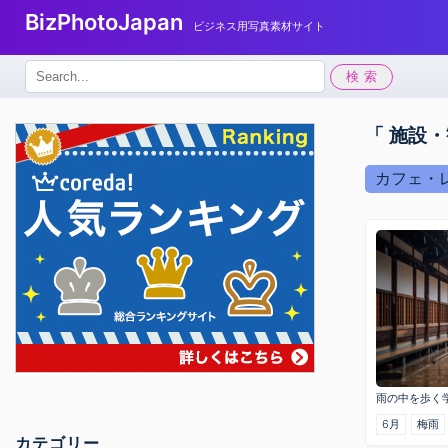
BizPhotoJapan
ビジネス用写真素材サイト
検
検索
索:
「 施設
カフェ・
雨の中を歩く
6月
梅雨
カテゴリー