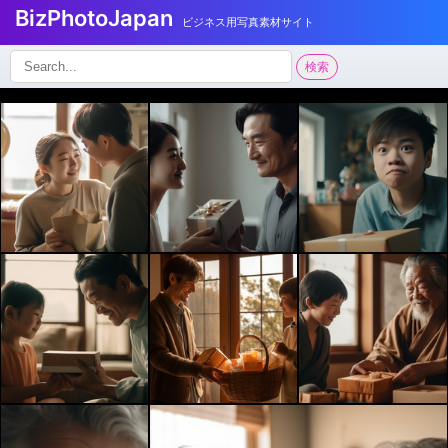
BizPhotoJapan
ビジネス用写真素材サイト
検
検索
索: