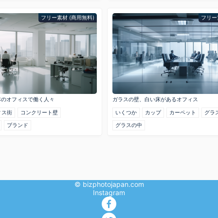
フリー素材 (商用無料)
フリー
本のオフィスで働く人々
ガラスの壁、白い床があるオフィス
ィス街
コンクリート壁
いくつか
カップ
カーペット
グラ
ブランド
グラスの中
© bizphotojapan.com
Instagram