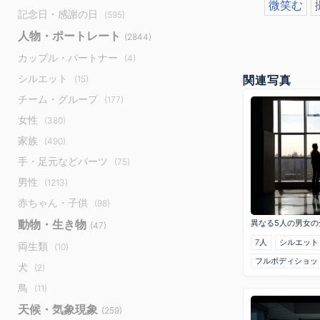
微笑む
記念日・感謝の日
(595)
人物・ポートレート
(2844)
カップル・パートナー
(4)
シルエット
関連写真
(15)
チーム・グループ
(177)
女性
(380)
家族
(490)
手・足元などパーツ
(75)
男性
(1213)
赤ちゃん・子供
(98)
動物・生き物
異なる5人の男女の
(47)
7人
シルエット
両生類
(10)
フルボディショッ
犬
(2)
鳥
(11)
天候・気象現象
(259)