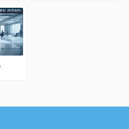
素材 (商用無料)
ス