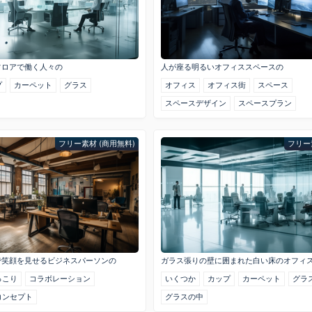
フロアで働く人々の
人が座る明るいオフィススペースの
プ
カーペット
グラス
オフィス
オフィス街
スペース
スペースデザイン
スペースプラン
フリー素材 (商用無料)
フリー
で笑顔を見せるビジネスパーソンの
ガラス張りの壁に囲まれた白い床のオフィ
っこり
コラボレーション
いくつか
カップ
カーペット
グラ
コンセプト
グラスの中