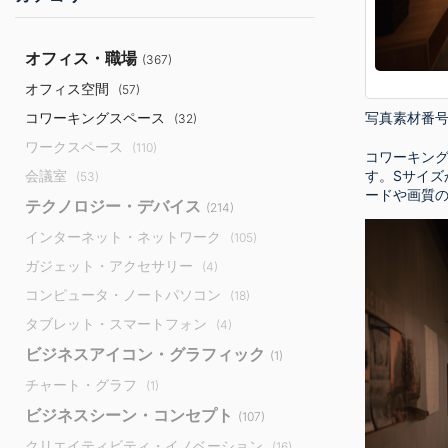
オフィス・職場
(367)
オフィス空間
(57)
写真素材番
コワーキングスペース
(32)
ワークスペース
(110)
コワーキング
会議室
す。Sサイズ
(53)
ードや画質
テクノロジー・デバイス
(214)
インターネット・ネットワーク
(105)
ガジェット・アクセサリー
(4)
コンピュータ・ノートパソコン
(18)
タブレット・スマートフォン
(4)
ビジネスアイコン・グラフィック
(1)
チャート・グラフ
(1)
ビジネスシーン・コンセプト
(107)
クリエイティビティ・イノベーション
(16)