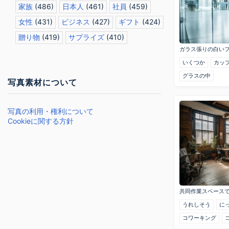
家族
(486)
日本人
(461)
社員
(459)
女性
(431)
ビジネス
(427)
ギフト
(424)
贈り物
(419)
サプライズ
(410)
ガラス張りの白い
いくつか
カッ
グラスの中
写真素材について
写真の利用・権利について
Cookieに関する方針
共同作業スペース
うれしそう
に
コワーキング