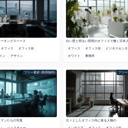
ワーキングスペース
白い壁と明るい照明のオフィスで働く日本
オフィス
オフィス街
オフィス
オフィス街
ビジネスセンタ
イン
デザイン
ホワイト
事務所
フリー素材 (商用無料)
フリー
スマンたちの写真
広々としたオフィス内に座る人物の
ン
ジェスチャー
インテリア
オフィス
オフィス街