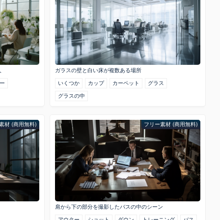
人
ガラスの壁と白い床が複数ある場所
ー
いくつか
カップ
カーペット
グラス
グラスの中
素材 (商用無料)
フリー素材 (商用無料)
肩から下の部分を撮影したバスの中のシーン
アウター
ショット
ダウン
トレーニング
バス