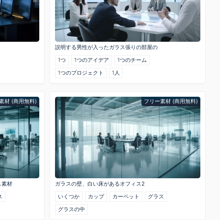
説明する男性が入ったガラス張りの部屋の
1つ
1つのアイデア
1つのチーム
1つのプロジェクト
1人
素材 (商用無料)
フリー素材 (商用無料)
ス素材
ガラスの壁、白い床があるオフィス2
ス
いくつか
カップ
カーペット
グラス
グラスの中