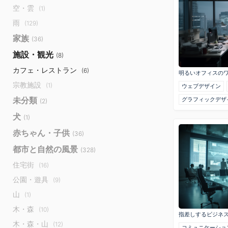
空・雲
(1)
雨
(129)
家族
(36)
施設・観光
(8)
カフェ・レストラン
(6)
明るいオフィスの
宗教施設
(1)
ウェブデザイン
未分類
グラフィックデザ
(2)
犬
(1)
赤ちゃん・子供
(36)
都市と自然の風景
(328)
住宅街
(16)
公園・遊具
(9)
山
(1)
木・森
(10)
指差しするビジネ
木・森・山
(12)
コミュニケーショ