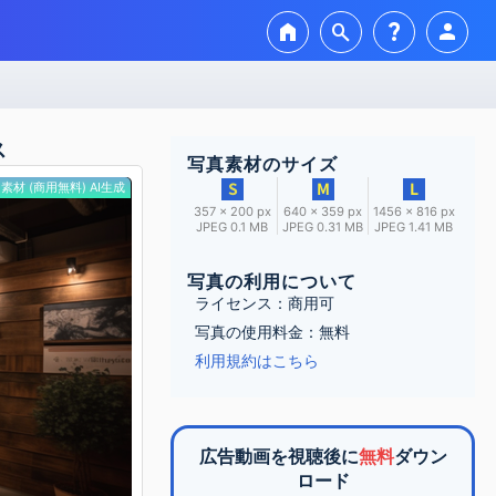
home
search
question_mark
person
ス
写真素材のサイズ
素材 (商用無料) AI生成
357 × 200 px
640 × 359 px
1456 × 816 px
JPEG 0.1 MB
JPEG 0.31 MB
JPEG 1.41 MB
写真の利用について
ライセンス：商用可
写真の使用料金：無料
利用規約はこちら
広告動画を視聴後に
無料
ダウン
ロード