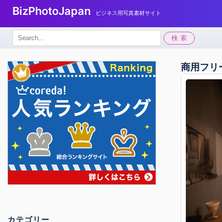
BizPhotoJapan
ビジネス用写真素材サイト
検
検索
索:
商用フリ
カテゴリー