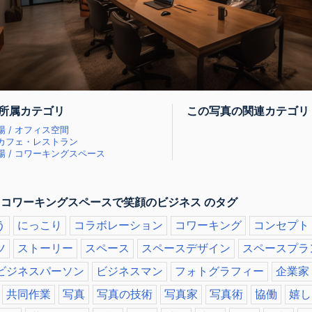
所属カテゴリ
この写真の関連カテゴリ
 / オフィス空間
 カフェ・レストラン
 / コワーキングスペース
 コワーキングスペースで笑顔のビジネス のタグ
う
にっこり
コラボレーション
コワーキング
コンセプト
ツ
ストーリー
スペース
スペースデザイン
スペースプラ
ビジネスパーソン
ビジネスマン
フォトグラフィー
企業家
共同作業
写真
写真の技術
写真家
写真術
協働
嬉し