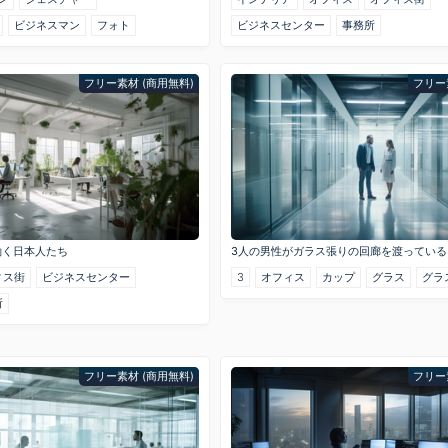
ビジネスマン
フォト
ビジネスセンター
事務所
フリー素材 (商用無料)
フリー
働く日本人たち
3人の男性がガラス張りの回廊を渡っている
ィス街
ビジネスセンター
3
オフィス
カップ
グラス
グラ
所
フリー素材 (商用無料)
フリー