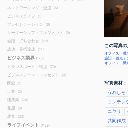
ネットワーキング・交流
(5)
ビジネスライフ
(1)
プレゼンテーション
(6)
リーダーシップ・マネジメント
(9)
会議・打ち合わせ
(52)
この写真の
成功・目標達成
(14)
オフィス・職場
ビジネス業界
(175)
施設・観光 /
オフィス・職場
トランスポート・物流
(79)
ビジネスシーン・コンセプト
(4)
写真素材：
医療
(1)
工業
(2)
うれしそ
建築業
(24)
コンテン
花屋
(9)
ニヤリ
農業
(38)
共同作成
ライフイベント
(1189)