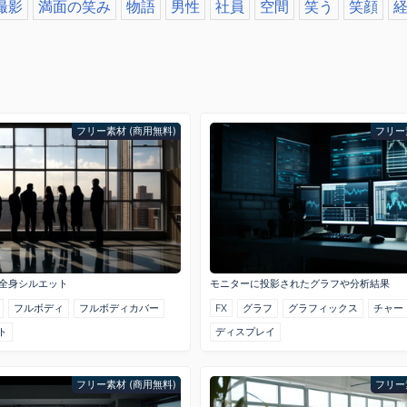
撮影
満面の笑み
物語
男性
社員
空間
笑う
笑顔
フリー素材 (商用無料)
フリー
全身シルエット
モニターに投影されたグラフや分析結果
フルボディ
フルボディカバー
FX
グラフ
グラフィックス
チャー
ト
ディスプレイ
フリー素材 (商用無料)
フリー