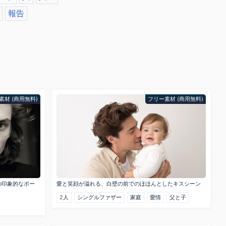
報告
素材 (商用無料)
フリー素材 (商用無料)
の印象的なポー
愛と笑顔が溢れる、白壁の前でのほほんとしたキスシーン
2人
シングルファザー
家庭
愛情
父と子