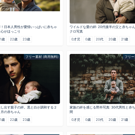
絆！日本人男性が愛情いっぱいに赤ちゃ
ワイルドな愛の絆: 20代後半の父と赤ちゃ
に心がほっこり
クロ写真
21歳
22歳
23歳
0才児
0歳
20代
20歳
21歳
フリー素材 (商用無料)
フリー
映し出す親子の絆。黒と白が調和する２
家族の絆を感じる野外写真: 30代男性と赤
ヶ月の赤ちゃん
間
21歳
22歳
23歳
0才児
0歳
20代
20歳
21歳