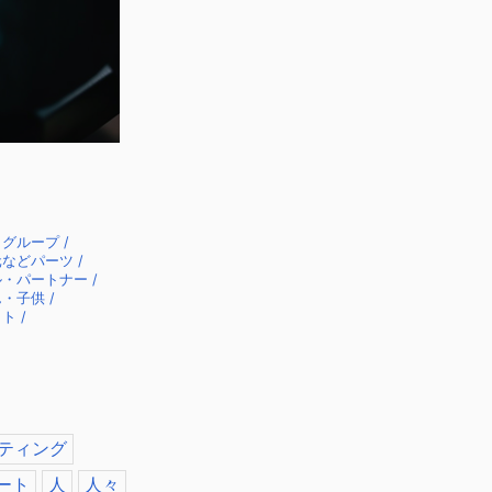
グループ /
などパーツ /
・パートナー /
・子供 /
ト /
ティング
ート
人
人々