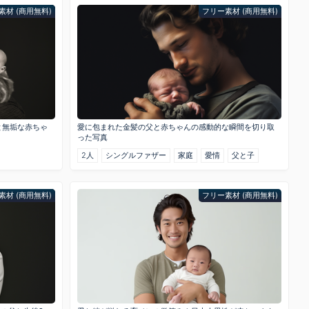
素材 (商用無料)
フリー素材 (商用無料)
と無垢な赤ちゃ
愛に包まれた金髪の父と赤ちゃんの感動的な瞬間を切り取
った写真
2人
シングルファザー
家庭
愛情
父と子
素材 (商用無料)
フリー素材 (商用無料)