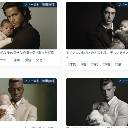
フリー素材 (商用無料)
フリー
褐色父子の幸せな瞬間を切り取った写真
モノクロの魅力と絆が溢れる、美しい男性
ん
ァザー
家庭
愛情
父と子
0才児
0歳
20代
20歳
21歳
フリー素材 (商用無料)
フリー