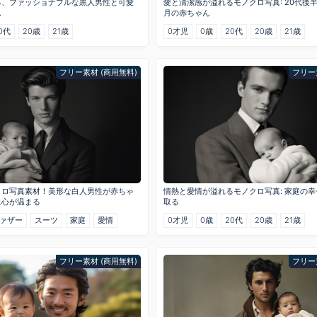
る、ファッショナブルな黒人男性と可愛
愛と清潔感が溢れるモノクロ写真: 20代後
ん
月の赤ちゃん
0代
20歳
21歳
0才児
0歳
20代
20歳
21歳
フリー素材 (商用無料)
フリー
クロ写真素材！美形な白人男性が赤ちゃ
情熱と愛情が溢れるモノクロ写真: 家庭の
に心が温まる
取る
ァザー
スーツ
家庭
愛情
0才児
0歳
20代
20歳
21歳
フリー素材 (商用無料)
フリー