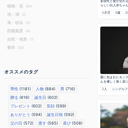
多様性と愛が交わ
らしい白人赤ちゃ
植物・花
(84)
0才児
0歳
2
池・湖
(2)
海・砂浜
(3)
田園風景
(4)
自然・地形
(1)
都市
(58)
オススメのタグ
愛に包まれたモノ
んを優しく抱く姿
男性
(1181)
人物
(884)
男
(716)
2人
シングルフ
贈る
(616)
誕生日
(602)
プレゼント
(602)
笑顔
(599)
ありがとう
(594)
誕生日祝
(592)
父の日
(572)
渡す
(565)
喜び
(508)