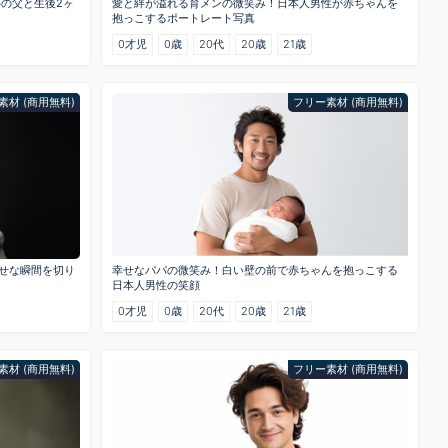
半の父と生後2ヶ
愛と絆が溢れる育メンの微笑み！日本人男性が赤ちゃんを
抱っこするポートレート写真
0才児
0歳
20代
20歳
21歳
素材 (商用無料)
フリー素材 (商用無料)
幸せな瞬間を切り
幸せなパパの微笑み！白い壁の前で赤ちゃんを抱っこする
日本人男性の笑顔
0才児
0歳
20代
20歳
21歳
素材 (商用無料)
フリー素材 (商用無料)