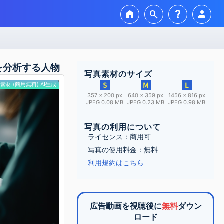
home
search
question_mark
person
を分析する人物
写真素材のサイズ
素材 (商用無料) AI生成
357 × 200 px
640 × 359 px
1456 × 816 px
JPEG 0.08 MB
JPEG 0.23 MB
JPEG 0.98 MB
写真の利用について
ライセンス：商用可
写真の使用料金：無料
利用規約はこちら
広告動画を視聴後に
無料
ダウン
ロード