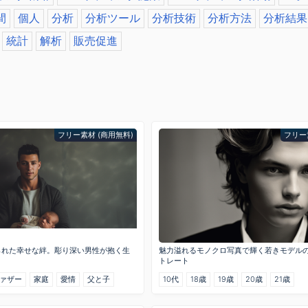
間
個人
分析
分析ツール
分析技術
分析方法
分析結果
統計
解析
販売促進
フリー素材 (商用無料)
フリー
られた幸せな絆。彫り深い男性が抱く生
魅力溢れるモノクロ写真で輝く若きモデル
トレート
ァザー
家庭
愛情
父と子
10代
18歳
19歳
20歳
21歳