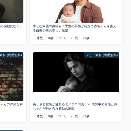
んの感動的なモノ
幸せな家族の微笑み！黒髪の男性が笑顔で赤ちゃんを抱え
る白壁の前の美しい光景
0才児
0歳
20代
20歳
21歳
素材 (商用無料)
フリー素材 (商用無料)
ちゃんの深刻な瞬
美しさと愛情が溢れるモノクロ写真！20代前半の男性と赤
ちゃんが抱き合う感動の瞬間
0才児
0歳
20代
20歳
21歳