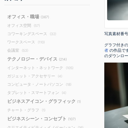
オフィス・職場
(367)
オフィス空間
(57)
写真素材番
コワーキングスペース
(32)
ワークスペース
(110)
グラフ付きの
会議室
者
の作品で
(53)
のダウンロ
テクノロジー・デバイス
(214)
インターネット・ネットワーク
(105)
ガジェット・アクセサリー
(4)
コンピュータ・ノートパソコン
(18)
タブレット・スマートフォン
(4)
ビジネスアイコン・グラフィック
(1)
チャート・グラフ
(1)
ビジネスシーン・コンセプト
(107)
クリエイティビティ・イノベーション
(16)