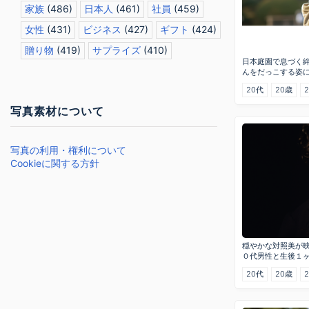
家族
(486)
日本人
(461)
社員
(459)
女性
(431)
ビジネス
(427)
ギフト
(424)
贈り物
(419)
サプライズ
(410)
日本庭園で息づく
んをだっこする姿
20代
20歳
写真素材について
写真の利用・権利について
Cookieに関する方針
穏やかな対照美が
０代男性と生後１
20代
20歳