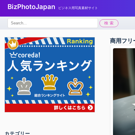
BizPhotoJapan
ビジネス用写真素材サイト
検
検索
索:
商用フリ
カテゴリー