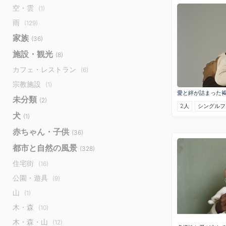
空・雲
(1)
雨
(129)
家族
(36)
施設・観光
(8)
カフェ・レストラン
(6)
宗教施設
(1)
愛と絆が詰まった
未分類
(2)
2人
シングルフ
犬
(1)
赤ちゃん・子供
(36)
都市と自然の風景
(328)
住宅街
(16)
公園・遊具
(9)
山
(1)
木・森
(10)
木・森・山
(12)