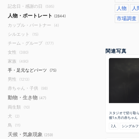
記念日・感謝の日
(595)
人物
人
人物・ポートレート
(2844)
市場調査
カップル・パートナー
(4)
シルエット
(15)
チーム・グループ
(177)
関連写真
女性
(380)
家族
(490)
手・足元などパーツ
(75)
男性
(1213)
赤ちゃん・子供
(98)
動物・生き物
(47)
両生類
(10)
スタジオで切り取
犬
(2)
後1ヵ月の赤ちゃん
鳥
(11)
2人
シングルフ
天候・気象現象
(259)