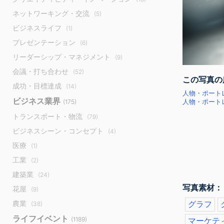
ネットワーキング・交流
(5)
ビジネスライフ
(1)
プレゼンテーション
(6)
リーダーシップ・マネジメント
(9)
会議・打ち合わせ
(52)
この写真の
成功・目標達成
(14)
人物・ポート
ビジネス業界
(175)
人物・ポートレ
トランスポート・物流
(79)
ビジネスシーン・コンセプト
(4)
医療
(1)
工業
(2)
建築業
(24)
写真素材：
花屋
(9)
農業
グラフ
(38)
ライフイベント
(1189)
マーケテ