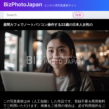
BizPhotoJapan
ビジネス用写真素材サイト
検
検索
索:
昼間カフェでノートパソコン操作する22歳の日本人女性の
この写真素材はAI（人工知能）した作品です。登録不要＆商用無料
でご利用いただけます。画像をご使用の場合は、必ず利用規約をご