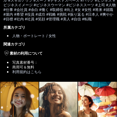
ル
#スキルアップ
#スーツ
#テキストスペース
#バッグ
#ビジネス
#
ビジネスイメージ
#ビジネスウーマン
#ビジネススーツ
#上司
#人物
#仕事
#会社員
#余白
#働く
#取締役
#向上
#女
#女性
#将来
#就職
#屋内
#希望
#役員
#成功
#戦略
#挑戦
#振り返る
#日本人
#爽やか
#目標
#社内
#社員
#笑顔
#管理職
#美人
#自信
#転職
所属カテゴリ
人物・ポートレート / 女性
関連カテゴリ
policy
素材の利用について
写真素材番号：
商用可＆無料
利用規約はこちら