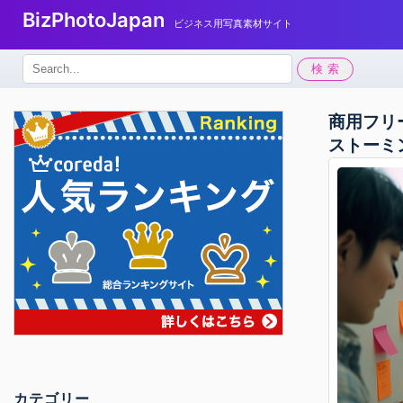
BizPhotoJapan
ビジネス用写真素材サイト
検
検索
索:
商用フリ
ストーミ
カテゴリー