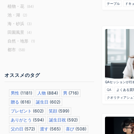
テーブル
ドキ
植物・花
(84)
池・湖
(2)
海・砂浜
(3)
田園風景
(4)
自然・地形
(1)
都市
(58)
オススメのタグ
QAセッションが行
QA
よくある質
男性
(1181)
人物
(884)
男
(716)
クオリティアシュ
贈る
(616)
誕生日
(602)
プレゼント
(602)
笑顔
(599)
ありがとう
(594)
誕生日祝
(592)
父の日
(572)
渡す
(565)
喜び
(508)