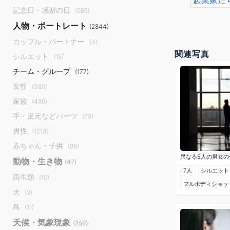
起業家た
記念日・感謝の日
(595)
人物・ポートレート
(2844)
カップル・パートナー
(4)
関連写真
シルエット
(15)
チーム・グループ
(177)
女性
(380)
家族
(490)
手・足元などパーツ
(75)
男性
(1213)
赤ちゃん・子供
(98)
異なる5人の男女の
動物・生き物
(47)
7人
シルエット
両生類
(10)
フルボディショッ
犬
(2)
鳥
(11)
天候・気象現象
(259)