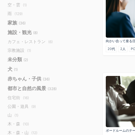
空・雲
(1)
雨
(129)
家族
(36)
施設・観光
(8)
向かい合って座る
カフェ・レストラン
(6)
20代
2人
P
宗教施設
(1)
未分類
(2)
犬
(1)
赤ちゃん・子供
(36)
都市と自然の風景
(328)
住宅街
(16)
公園・遊具
(9)
山
(1)
木・森
(10)
ボードルームのテ
木・森・山
(12)