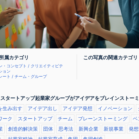
所属カテゴリ
この写真の関連カテゴリ
ン・コンセプト / クリエイティビテ
ション
ート / チーム・グループ
 スタートアップ起業家グループがアイデアをブレインストーミ
を生み出す
アイデア出し
アイデア発想
イノベーション
ワーク
スタートアップ
チーム
ブレーンストーミング
ベ
業
創造的解決策
団体
思考法
新興企業
新規事業
発想