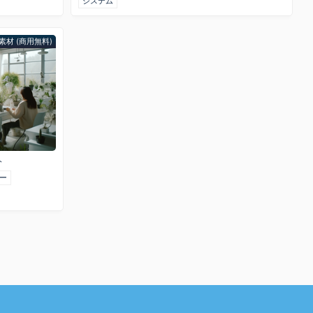
システム
素材 (商用無料)
人
ー