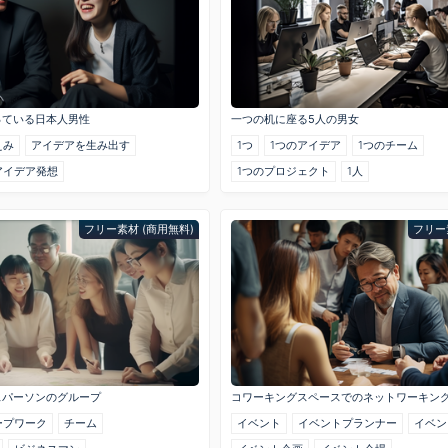
っている日本人男性
一つの机に座る5人の男女
えみ
アイデアを生み出す
1つ
1つのアイデア
1つのチーム
アイデア発想
1つのプロジェクト
1人
フリー素材 (商用無料)
フリー
スパーソンのグループ
コワーキングスペースでのネットワーキン
ープワーク
チーム
イベント
イベントプランナー
イベン