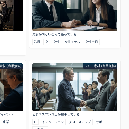
男女が向かい合って座っている
和風
女
女性
女性モデル
女性社員
素材 (商用無料)
フリー素材 (商用無料)
グイベント
ビジネスマン同士が握手している
ト事業
IT
イノベーション
クローズアップ
サポート