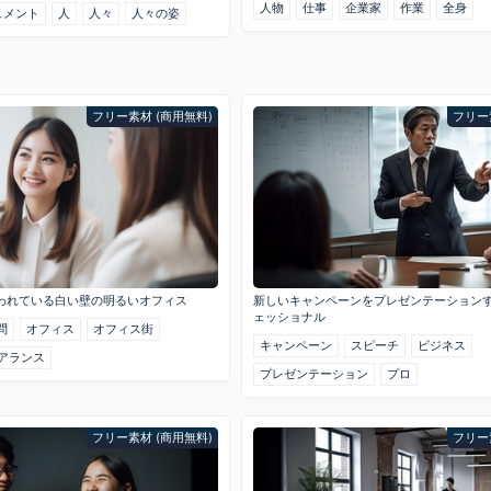
人物
仕事
企業家
作業
全身
ュメント
人
人々
人々の姿
フリー素材 (商用無料)
フリー
われている白い壁の明るいオフィス
新しいキャンペーンをプレゼンテーション
ェッショナル
問
オフィス
オフィス街
キャンペーン
スピーチ
ビジネス
アランス
プレゼンテーション
プロ
フリー素材 (商用無料)
フリー