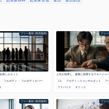
ち
起業家精神
起業家育成
集団
集団創造
フリー素材 (商用無料)
フリー
全身シルエット
上司が指導し、後輩に指導するマネージャ
フルボディ
フルボディカバー
2人
アカデミックコンサルタント
ア
ト
アドバイス
オフィス
フリー素材 (商用無料)
フリー