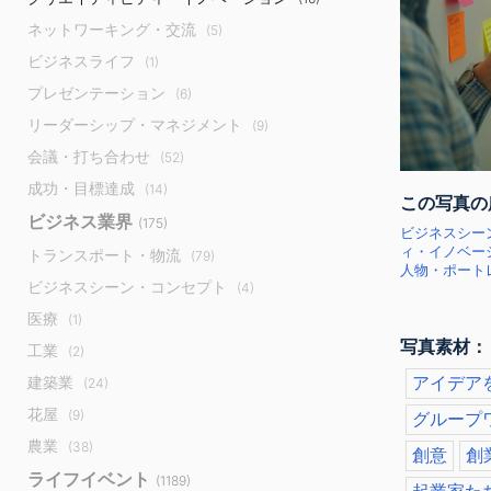
ネットワーキング・交流
(5)
ビジネスライフ
(1)
プレゼンテーション
(6)
リーダーシップ・マネジメント
(9)
会議・打ち合わせ
(52)
成功・目標達成
(14)
この写真の
ビジネス業界
(175)
ビジネスシー
ィ・イノベー
トランスポート・物流
(79)
人物・ポートレ
ビジネスシーン・コンセプト
(4)
医療
(1)
写真素材：
工業
(2)
アイデア
建築業
(24)
花屋
(9)
グループ
農業
(38)
創意
創
ライフイベント
(1189)