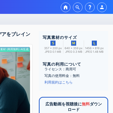
home
search
question_mark
person
デアをブレイン
写真素材のサイズ
357 × 200 px
640 × 359 px
1456 × 816 px
素材 (商用無料) AI生成
JPEG 0.1 MB
JPEG 0.3 MB
JPEG 1.48 MB
写真の利用について
ライセンス：商用可
写真の使用料金：無料
利用規約はこちら
広告動画を視聴後に
無料
ダウン
ロード