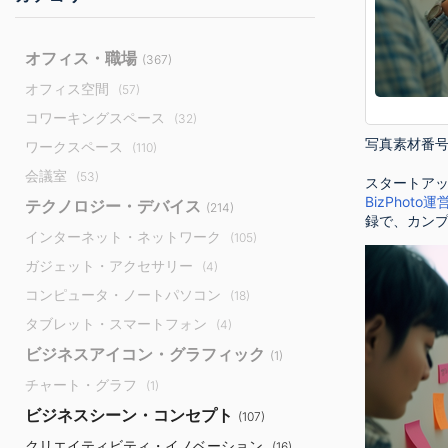
オフィス・職場
(367)
オフィス空間
(57)
コワーキングスペース
(32)
写真素材番
ワークスペース
(110)
会議室
(53)
スタートアッ
BizPhoto
テクノロジー・デバイス
(214)
録で、カン
インターネット・ネットワーク
(105)
ガジェット・アクセサリー
(4)
コンピュータ・ノートパソコン
(18)
タブレット・スマートフォン
(4)
ビジネスアイコン・グラフィック
(1)
チャート・グラフ
(1)
ビジネスシーン・コンセプト
(107)
クリエイティビティ・イノベーション
(16)