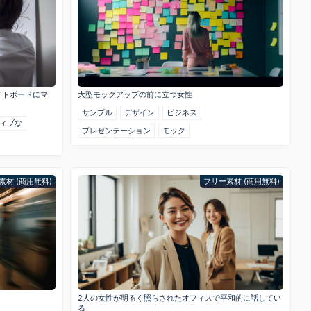
イトボードにマ
大型モックアップの前に立つ女性
サンプル
デザイン
ビジネス
ィブな
プレゼンテーション
モック
素材 (商用無料)
フリー素材 (商用無料)
2人の女性が明るく照らされたオフィスで平和的に話してい
る