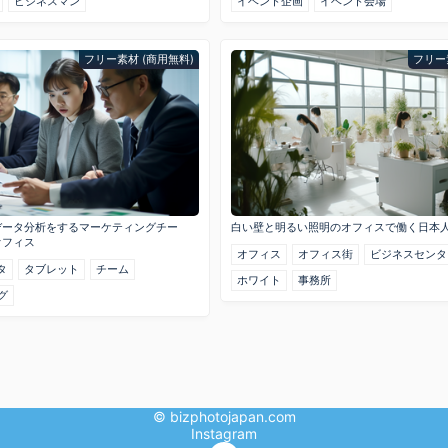
ビジネスマン
イベント企画
イベント会場
フリー素材 (商用無料)
フリー
データ分析をするマーケティングチー
白い壁と明るい照明のオフィスで働く日本
オフィス
オフィス
オフィス街
ビジネスセンタ
タ
タブレット
チーム
ホワイト
事務所
グ
© bizphotojapan.com
Instagram