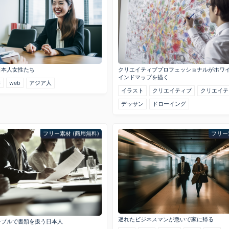
日本人女性たち
クリエイティブプロフェッショナルがホワ
インドマップを描く
C
web
アジア人
イラスト
クリエイティブ
クリエイテ
デッサン
ドローイング
フリー素材 (商用無料)
フリー
遅れたビジネスマンが急いで家に帰る
ーブルで書類を扱う日本人