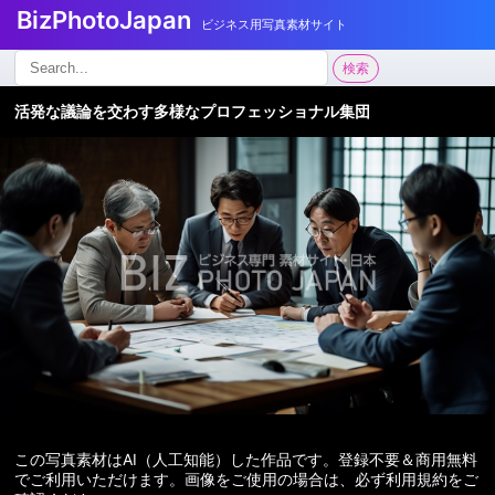
BizPhotoJapan
ビジネス用写真素材サイト
検
検索
索:
活発な議論を交わす多様なプロフェッショナル集団
この写真素材はAI（人工知能）した作品です。登録不要＆商用無料
でご利用いただけます。画像をご使用の場合は、必ず利用規約をご