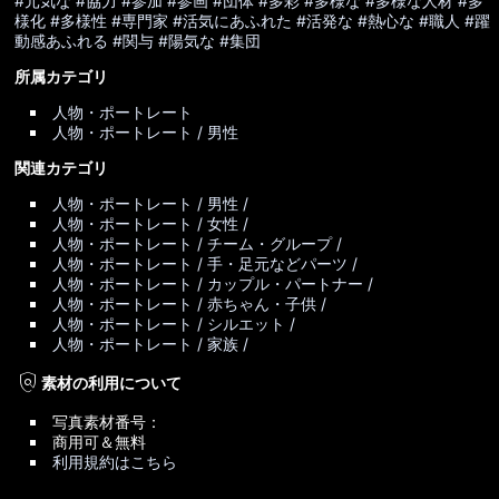
#元気な
#協力
#参加
#参画
#団体
#多彩
#多様な
#多様な人材
#多
様化
#多様性
#専門家
#活気にあふれた
#活発な
#熱心な
#職人
#躍
動感あふれる
#関与
#陽気な
#集団
所属カテゴリ
人物・ポートレート
人物・ポートレート / 男性
関連カテゴリ
人物・ポートレート / 男性 /
人物・ポートレート / 女性 /
人物・ポートレート / チーム・グループ /
人物・ポートレート / 手・足元などパーツ /
人物・ポートレート / カップル・パートナー /
人物・ポートレート / 赤ちゃん・子供 /
人物・ポートレート / シルエット /
人物・ポートレート / 家族 /
policy
素材の利用について
写真素材番号：
商用可＆無料
利用規約はこちら