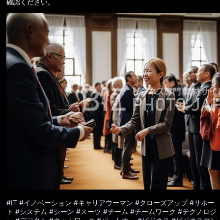
確認ください。
#IT
#イノベーション
#キャリアウーマン
#クローズアップ
#サポー
ト
#システム
#シーン
#スーツ
#チーム
#チームワーク
#テクノロジ