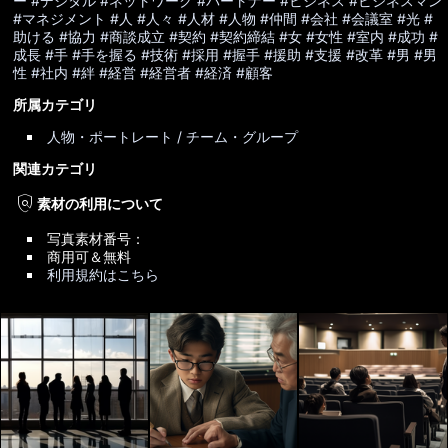
ー
#デジタル
#ネットワーク
#パートナー
#ビジネス
#ビジネスマン
#マネジメント
#人
#人々
#人材
#人物
#仲間
#会社
#会議室
#光
#
助ける
#協力
#商談成立
#契約
#契約締結
#女
#女性
#室内
#成功
#
成長
#手
#手を握る
#技術
#採用
#握手
#援助
#支援
#改革
#男
#男
性
#社内
#絆
#経営
#経営者
#経済
#顧客
所属カテゴリ
人物・ポートレート / チーム・グループ
関連カテゴリ
policy
素材の利用について
写真素材番号：
商用可＆無料
利用規約はこちら