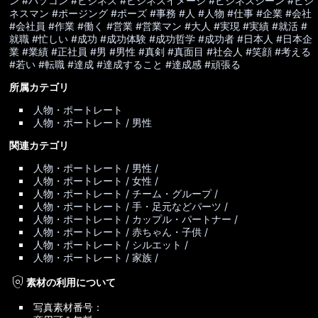
ン
#パソコン
#ビジネス
#ビジネスイメージ
#ビジネスシーン
#ビジ
ネスマン
#ポージング
#ポーズ
#事務
#人
#人物
#仕事
#企業
#会社
#会社員
#作業
#働く
#営業
#営業マン
#大人
#実現
#実績
#就活
#
就職
#忙しい
#成功
#成功体験
#成功哲学
#成功者
#日本人
#日本企
業
#業績
#正社員
#男
#男性
#真剣
#真面目
#社会人
#笑顔
#考える
#若い
#転職
#達成
#達成すること
#達成感
#頑張る
所属カテゴリ
人物・ポートレート
人物・ポートレート / 男性
関連カテゴリ
人物・ポートレート / 男性 /
人物・ポートレート / 女性 /
人物・ポートレート / チーム・グループ /
人物・ポートレート / 手・足元などパーツ /
人物・ポートレート / カップル・パートナー /
人物・ポートレート / 赤ちゃん・子供 /
人物・ポートレート / シルエット /
人物・ポートレート / 家族 /
policy
素材の利用について
写真素材番号：