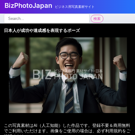
BizPhotoJapan
ビジネス用写真素材サイト
検
検索
索:
日本人が成功や達成感を表現するポーズ
この写真素材はAI（人工知能）した作品です。登録不要＆商用無料
でご利用いただけます。画像をご使用の場合は、必ず利用規約をご