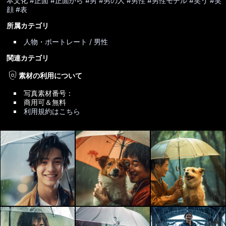
本文化
#正面
#正面から
#男
#男の人
#男性
#男性モデル
#笑う
#笑
顔
#表
所属カテゴリ
人物・ポートレート / 男性
関連カテゴリ
policy
素材の利用について
写真素材番号：
商用可＆無料
利用規約はこちら