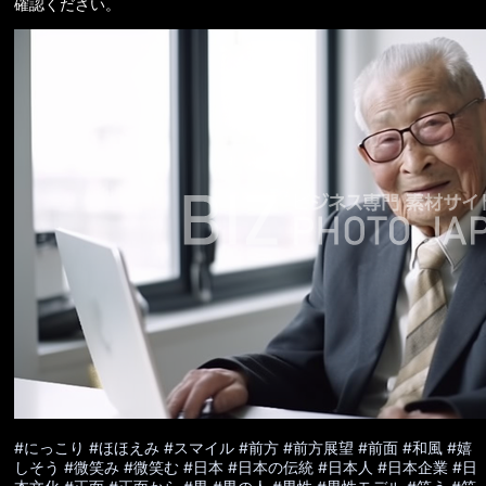
確認ください。
#にっこり
#ほほえみ
#スマイル
#前方
#前方展望
#前面
#和風
#嬉
しそう
#微笑み
#微笑む
#日本
#日本の伝統
#日本人
#日本企業
#日