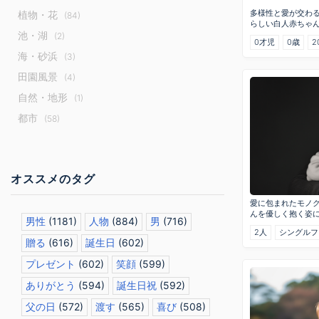
多様性と愛が交わ
植物・花
(84)
らしい白人赤ちゃ
池・湖
(2)
0才児
0歳
2
海・砂浜
(3)
田園風景
(4)
自然・地形
(1)
都市
(58)
オススメのタグ
愛に包まれたモノ
んを優しく抱く姿
男性
(1181)
人物
(884)
男
(716)
2人
シングルフ
贈る
(616)
誕生日
(602)
プレゼント
(602)
笑顔
(599)
ありがとう
(594)
誕生日祝
(592)
父の日
(572)
渡す
(565)
喜び
(508)