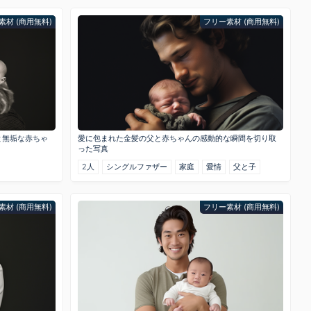
素材 (商用無料)
フリー素材 (商用無料)
と無垢な赤ちゃ
愛に包まれた金髪の父と赤ちゃんの感動的な瞬間を切り取
った写真
2人
シングルファザー
家庭
愛情
父と子
素材 (商用無料)
フリー素材 (商用無料)