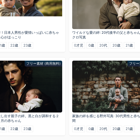
絆！日本人男性が愛情いっぱいに赤ちゃ
ワイルドな愛の絆: 20代後半の父と赤ちゃ
に心がほっこり
クロ写真
21歳
22歳
23歳
0才児
0歳
20代
20歳
21歳
フリー素材 (商用無料)
フリー
映し出す親子の絆。黒と白が調和する２
家族の絆を感じる野外写真: 30代男性と赤
ヶ月の赤ちゃん
間
21歳
22歳
23歳
0才児
0歳
20代
20歳
21歳