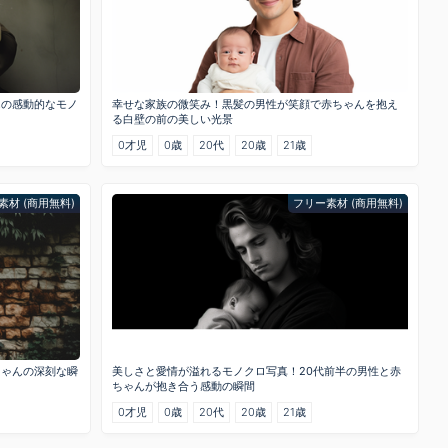
んの感動的なモノ
幸せな家族の微笑み！黒髪の男性が笑顔で赤ちゃんを抱え
る白壁の前の美しい光景
0才児
0歳
20代
20歳
21歳
素材 (商用無料)
フリー素材 (商用無料)
ちゃんの深刻な瞬
美しさと愛情が溢れるモノクロ写真！20代前半の男性と赤
ちゃんが抱き合う感動の瞬間
0才児
0歳
20代
20歳
21歳