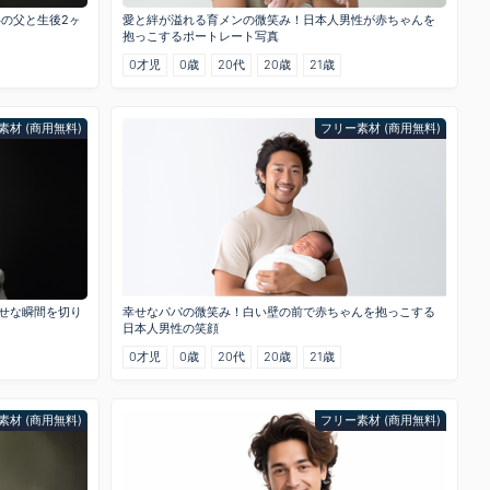
半の父と生後2ヶ
愛と絆が溢れる育メンの微笑み！日本人男性が赤ちゃんを
抱っこするポートレート写真
0才児
0歳
20代
20歳
21歳
素材 (商用無料)
フリー素材 (商用無料)
幸せな瞬間を切り
幸せなパパの微笑み！白い壁の前で赤ちゃんを抱っこする
日本人男性の笑顔
0才児
0歳
20代
20歳
21歳
素材 (商用無料)
フリー素材 (商用無料)