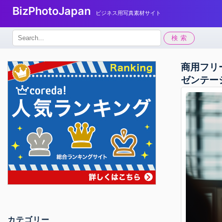
BizPhotoJapan
ビジネス用写真素材サイト
検
検索
索:
商用フリ
ゼンテー
カテゴリー