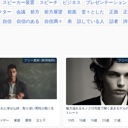
スピーカー装置
スピーチ
ビジネス
プレゼンテーション
クター
会議
前方
前方展望
前面
堂々とした
正面
正
自信
自信のある
自信満々
表
話している人
話者
誇
フリー素材 (商用無料)
フリー
られた幸せな絆。彫り深い男性が抱く生
魅力溢れるモノクロ写真で輝く若きモデル
トレート
ァザー
家庭
愛情
父と子
10代
18歳
19歳
20歳
21歳