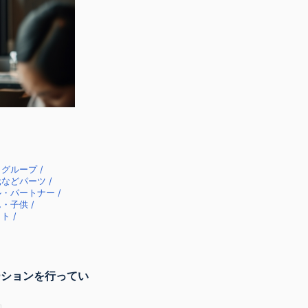
グループ /
などパーツ /
・パートナー /
・子供 /
ト /
ーションを行ってい