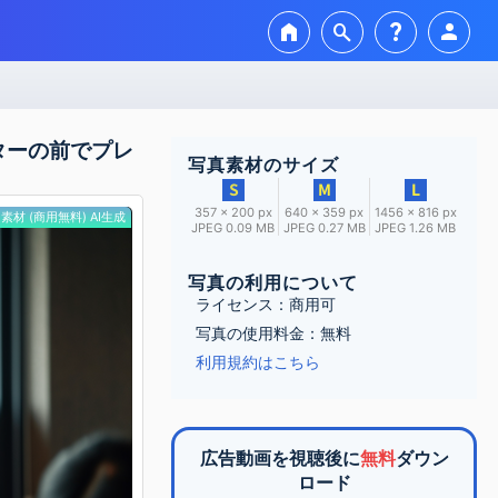
home
search
question_mark
person
ターの前でプレ
写真素材のサイズ
357 × 200 px
640 × 359 px
1456 × 816 px
素材 (商用無料) AI生成
JPEG 0.09 MB
JPEG 0.27 MB
JPEG 1.26 MB
写真の利用について
ライセンス：商用可
写真の使用料金：無料
利用規約はこちら
広告動画を視聴後に
無料
ダウン
ロード