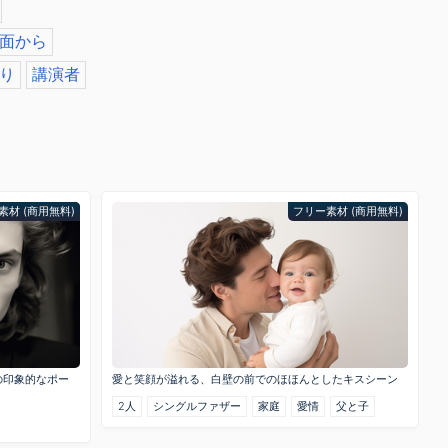
面から
り
講演者
素材 (商用無料)
フリー素材 (商用無料)
の印象的なポー
愛と笑顔が溢れる、白壁の前でのほほんとしたキスシーン
2人
シングルファザー
家庭
愛情
父と子