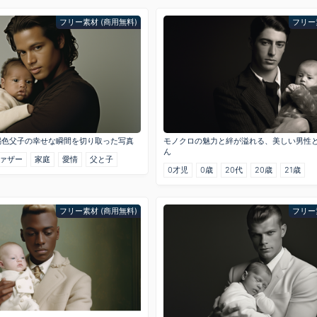
フリー素材 (商用無料)
フリー
褐色父子の幸せな瞬間を切り取った写真
モノクロの魅力と絆が溢れる、美しい男性
ん
ァザー
家庭
愛情
父と子
0才児
0歳
20代
20歳
21歳
フリー素材 (商用無料)
フリー