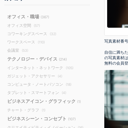
オフィス・職場
(367)
オフィス空間
(57)
コワーキングスペース
(32)
写真素材番
ワークスペース
(110)
会議室
(53)
自信に満ちた
の写真素材
テクノロジー・デバイス
(214)
無料の会員
インターネット・ネットワーク
(105)
ガジェット・アクセサリー
(4)
コンピュータ・ノートパソコン
(18)
タブレット・スマートフォン
(4)
ビジネスアイコン・グラフィック
(1)
チャート・グラフ
(1)
ビジネスシーン・コンセプト
(107)
クリエイティビティ・イノベーション
(16)