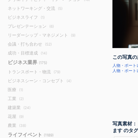
ネットワーキング・交流
(5)
ビジネスライフ
(1)
プレゼンテーション
(6)
リーダーシップ・マネジメント
(9)
会議・打ち合わせ
(52)
成功・目標達成
(14)
この写真の
ビジネス業界
(175)
人物・ポート
人物・ポートレ
トランスポート・物流
(79)
ビジネスシーン・コンセプト
(4)
医療
(1)
工業
(2)
建築業
(24)
花屋
(9)
写真素材：
農業
(38)
ます のタ
ライフイベント
(1189)