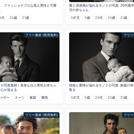
る、ファッショナブルな黒人男性と可愛
愛と清潔感が溢れるモノクロ写真: 20代後
ん
月の赤ちゃん
0代
20歳
21歳
0才児
0歳
20代
20歳
21歳
フリー素材 (商用無料)
フリー
クロ写真素材！美形な白人男性が赤ちゃ
情熱と愛情が溢れるモノクロ写真: 家庭の
に心が温まる
取る
ァザー
スーツ
家庭
愛情
0才児
0歳
20代
20歳
21歳
フリー素材 (商用無料)
フリー