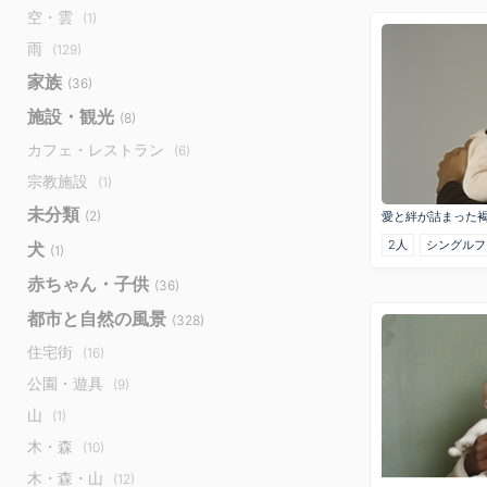
空・雲
(1)
雨
(129)
家族
(36)
施設・観光
(8)
カフェ・レストラン
(6)
宗教施設
(1)
未分類
(2)
愛と絆が詰まった
2人
シングルフ
犬
(1)
赤ちゃん・子供
(36)
都市と自然の風景
(328)
住宅街
(16)
公園・遊具
(9)
山
(1)
木・森
(10)
木・森・山
(12)