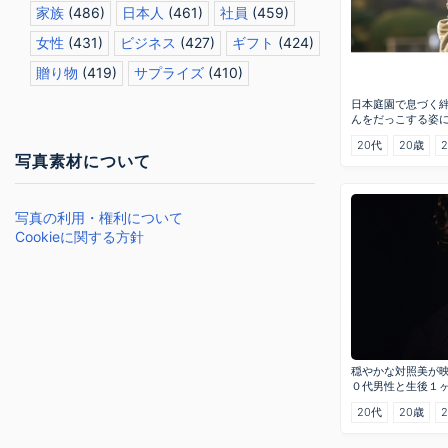
家族
(486)
日本人
(461)
社員
(459)
女性
(431)
ビジネス
(427)
ギフト
(424)
贈り物
(419)
サプライズ
(410)
日本庭園で息づく
んをだっこする姿
20代
20歳
写真素材について
写真の利用・権利について
Cookieに関する方針
穏やかな対照美が
０代男性と生後１
20代
20歳