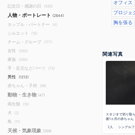
オフィス
記念日・感謝の日
(595)
プロジェ
人物・ポートレート
(2844)
胸を張る
カップル・パートナー
(4)
シルエット
(15)
チーム・グループ
(177)
女性
(380)
関連写真
家族
(490)
手・足元などパーツ
(75)
男性
(1213)
赤ちゃん・子供
(98)
動物・生き物
(47)
両生類
(10)
犬
(2)
スタジオで切り取
後1ヵ月の赤ちゃん
鳥
(11)
2人
シングルフ
天候・気象現象
(259)