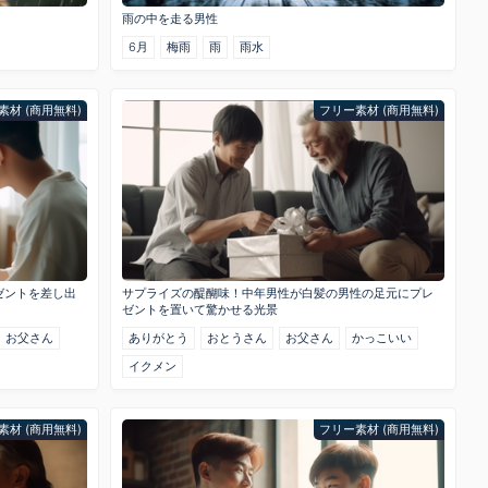
雨の中を走る男性
6月
梅雨
雨
雨水
素材 (商用無料)
フリー素材 (商用無料)
ゼントを差し出
サプライズの醍醐味！中年男性が白髪の男性の足元にプレ
ゼントを置いて驚かせる光景
お父さん
ありがとう
おとうさん
お父さん
かっこいい
イクメン
素材 (商用無料)
フリー素材 (商用無料)