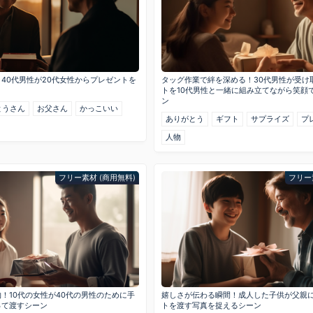
40代男性が20代女性からプレゼントを
タッグ作業で絆を深める！30代男性が受け
トを10代男性と一緒に組み立てながら笑顔
ン
とうさん
お父さん
かっこいい
ありがとう
ギフト
サプライズ
プ
人物
フリー素材 (商用無料)
フリー
！10代の女性が40代の男性のために手
嬉しさが伝わる瞬間！成人した子供が父親
って渡すシーン
トを渡す写真を捉えるシーン