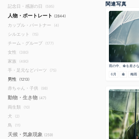
関連写真
記念日・感謝の日
(595)
人物・ポートレート
(2844)
カップル・パートナー
(4)
シルエット
(15)
チーム・グループ
(177)
女性
(380)
家族
(490)
雨の中、傘を差さ
手・足元などパーツ
(75)
6月
傘
梅雨
男性
(1213)
赤ちゃん・子供
(98)
動物・生き物
(47)
両生類
(10)
犬
(2)
鳥
(11)
天候・気象現象
(259)