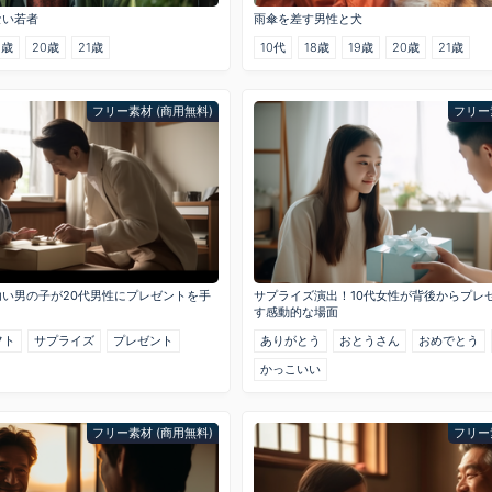
ない若者
雨傘を差す男性と犬
9歳
20歳
21歳
10代
18歳
19歳
20歳
21歳
フリー素材 (商用無料)
フリー
い男の子が20代男性にプレゼントを手
サプライズ演出！10代女性が背後からプレ
す感動的な場面
フト
サプライズ
プレゼント
ありがとう
おとうさん
おめでとう
かっこいい
フリー素材 (商用無料)
フリー