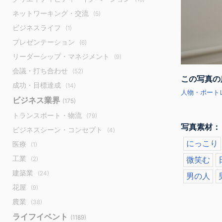
ネットワーキング・交流
(5)
ビジネスライフ
(1)
プレゼンテーション
(6)
リーダーシップ・マネジメント
(9)
会議・打ち合わせ
(52)
この写真の
成功・目標達成
(14)
人物・ポートレ
ビジネス業界
(175)
トランスポート・物流
(79)
写真素材：
ビジネスシーン・コンセプト
(4)
にっこり
医療
(1)
工業
微笑む
(2)
建築業
(24)
男の人
花屋
(9)
農業
(38)
ライフイベント
(1189)