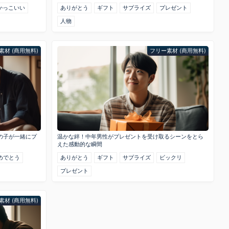
かっこいい
ありがとう
ギフト
サプライズ
プレゼント
人物
素材 (商用無料)
フリー素材 (商用無料)
の子が一緒にプ
温かな絆！中年男性がプレゼントを受け取るシーンをとら
えた感動的な瞬間
めでとう
ありがとう
ギフト
サプライズ
ビックリ
プレゼント
素材 (商用無料)