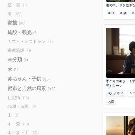
空・雲
(1)
雨の中、傘を差さ
10代
18歳
1
雨
(129)
家族
(36)
施設・観光
(8)
カフェ・レストラン
(6)
宗教施設
(1)
未分類
(2)
犬
(1)
赤ちゃん・子供
(36)
手作りのギフト！幼
渡すシーン
都市と自然の風景
(328)
ありがとう
ギ
住宅街
(16)
人物
公園・遊具
(9)
山
(1)
木・森
(10)
木・森・山
(12)