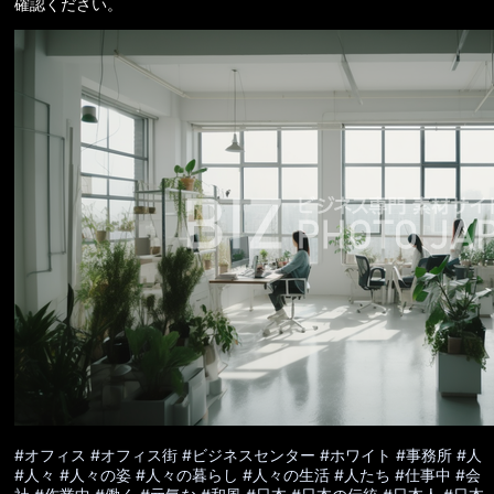
確認ください。
#オフィス
#オフィス街
#ビジネスセンター
#ホワイト
#事務所
#人
#人々
#人々の姿
#人々の暮らし
#人々の生活
#人たち
#仕事中
#会