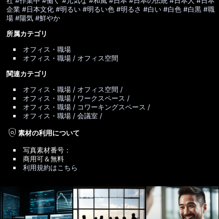
社
#作業中
#働く
#元気な
#和風
#日本
#日本の伝統
#日本人
#日本
企業
#日本文化
#明るい
#明るい色
#明るさ
#白い
#白色
#白黒
#職
場
#陽気
#鮮やか
所属カテゴリ
オフィス・職場
オフィス・職場 / オフィス空間
関連カテゴリ
オフィス・職場 / オフィス空間 /
オフィス・職場 / ワークスペース /
オフィス・職場 / コワーキングスペース /
オフィス・職場 / 会議室 /
policy
素材の利用について
写真素材番号：
商用可＆無料
利用規約はこちら