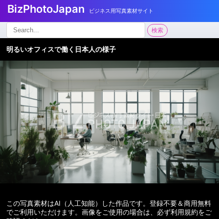
BizPhotoJapan
ビジネス用写真素材サイト
検
検索
索:
明るいオフィスで働く日本人の様子
この写真素材はAI（人工知能）した作品です。登録不要＆商用無料
でご利用いただけます。画像をご使用の場合は、必ず利用規約をご