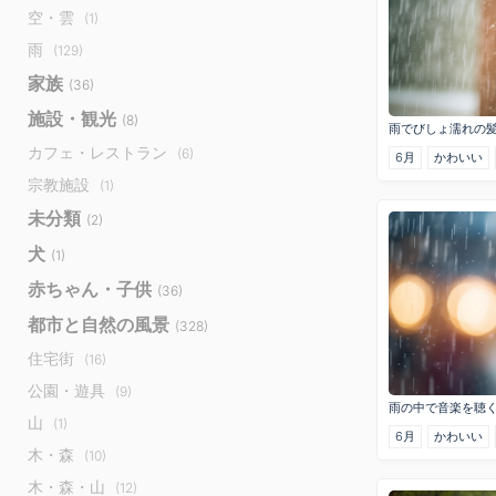
空・雲
(1)
雨
(129)
家族
(36)
施設・観光
(8)
雨でびしょ濡れの
カフェ・レストラン
(6)
6月
かわいい
宗教施設
(1)
未分類
(2)
犬
(1)
赤ちゃん・子供
(36)
都市と自然の風景
(328)
住宅街
(16)
公園・遊具
(9)
雨の中で音楽を聴
山
(1)
6月
かわいい
木・森
(10)
木・森・山
(12)