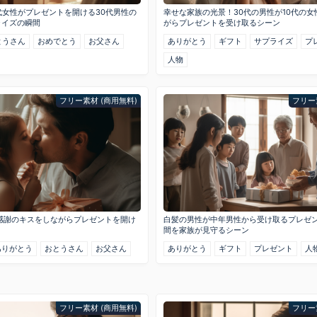
代女性がプレゼントを開ける30代男性の
幸せな家族の光景！30代の男性が10代の
ライズの瞬間
がらプレゼントを受け取るシーン
とうさん
おめでとう
お父さん
ありがとう
ギフト
サプライズ
プ
人物
フリー素材 (商用無料)
フリー
感謝のキスをしながらプレゼントを開け
白髪の男性が中年男性から受け取るプレゼ
間を家族が見守るシーン
ありがとう
おとうさん
お父さん
ありがとう
ギフト
プレゼント
人
フリー素材 (商用無料)
フリー