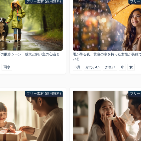
フリー素材 (商用無料)
フリー
雨の散歩シーン！成犬と飼い主の心温ま
雨が降る夜、黄色の傘を持った女性が笑顔
いる
雨水
6月
かわいい
きれい
傘
女
フリー素材 (商用無料)
フリー