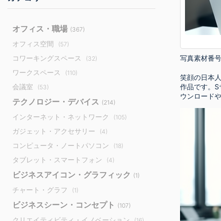
オフィス・職場
(367)
オフィス空間
(57)
写真素材番
コワーキングスペース
(32)
ワークスペース
(110)
笑顔の日本人
会議室
作品です。S
(53)
ウンロード
テクノロジー・デバイス
(214)
インターネット・ネットワーク
(105)
ガジェット・アクセサリー
(4)
コンピュータ・ノートパソコン
(18)
タブレット・スマートフォン
(4)
ビジネスアイコン・グラフィック
(1)
チャート・グラフ
(1)
ビジネスシーン・コンセプト
(107)
クリエイティビティ・イノベーション
(16)