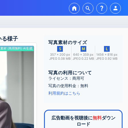
home
search
question_mark
person
いる様子
写真素材のサイズ
素材 (商用無料) AI生成
357 × 200 px
640 × 359 px
1456 × 816 px
JPEG 0.08 MB
JPEG 0.22 MB
JPEG 0.92 MB
写真の利用について
ライセンス：商用可
写真の使用料金：無料
利用規約はこちら
広告動画を視聴後に
無料
ダウン
ロード