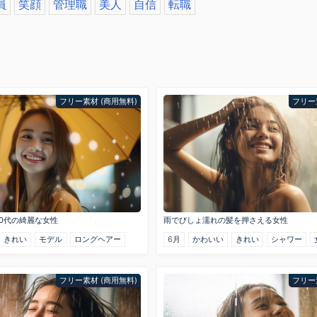
員
笑顔
管理職
美人
自信
転職
フリー素材 (商用無料)
フリー
0代の綺麗な女性
雨でびしょ濡れの髪を押さえる女性
きれい
モデル
ロングヘアー
6月
かわいい
きれい
シャワー
フリー素材 (商用無料)
フリー