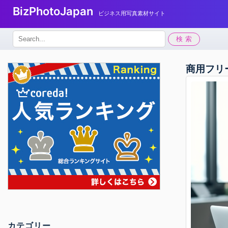
BizPhotoJapan
ビジネス用写真素材サイト
検
検索
索:
商用フリ
カテゴリー