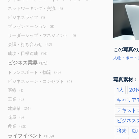
ネットワーキング・交流
(5)
ビジネスライフ
(1)
プレゼンテーション
(6)
リーダーシップ・マネジメント
(9)
会議・打ち合わせ
(52)
この写真の
成功・目標達成
(14)
人物・ポートレ
ビジネス業界
(175)
トランスポート・物流
(79)
写真素材：
ビジネスシーン・コンセプト
(4)
1人
20
医療
(1)
工業
キャリア
(2)
建築業
(24)
テキスト
花屋
(9)
ビジネス
農業
(38)
将来
就
ライフイベント
(1189)