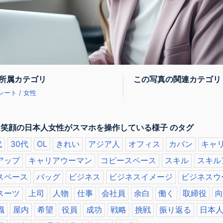
所属カテゴリ
この写真の関連カテゴリ
ート / 女性
 笑顔の日本人女性がスマホを操作している様子 のタグ
代
30代
OL
きれい
アジア人
オフィス
カバン
キャ
アップ
キャリアウーマン
コピースペース
スキル
スキル
スペース
バッグ
ビジネス
ビジネスイメージ
ビジネスウ
スーツ
上司
人物
仕事
会社員
余白
働く
取締役
向
職
屋内
希望
役員
成功
戦略
挑戦
振り返る
日本