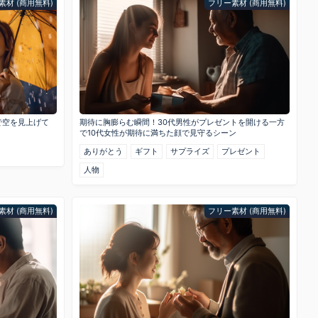
素材 (商用無料)
フリー素材 (商用無料)
で空を見上げて
期待に胸膨らむ瞬間！30代男性がプレゼントを開ける一方
で10代女性が期待に満ちた顔で見守るシーン
ありがとう
ギフト
サプライズ
プレゼント
人物
素材 (商用無料)
フリー素材 (商用無料)