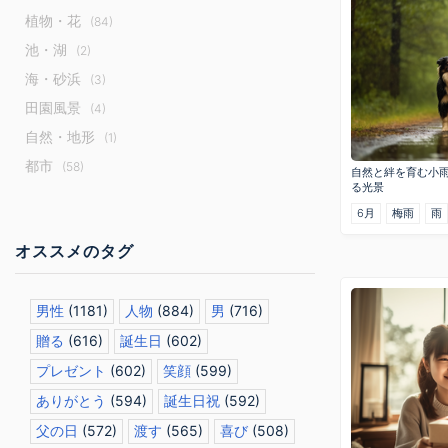
植物・花
(84)
池・湖
(2)
海・砂浜
(3)
田園風景
(4)
自然・地形
(1)
都市
(58)
自然と絆を育む小
る光景
6月
梅雨
雨
オススメのタグ
男性
(1181)
人物
(884)
男
(716)
贈る
(616)
誕生日
(602)
プレゼント
(602)
笑顔
(599)
ありがとう
(594)
誕生日祝
(592)
父の日
(572)
渡す
(565)
喜び
(508)