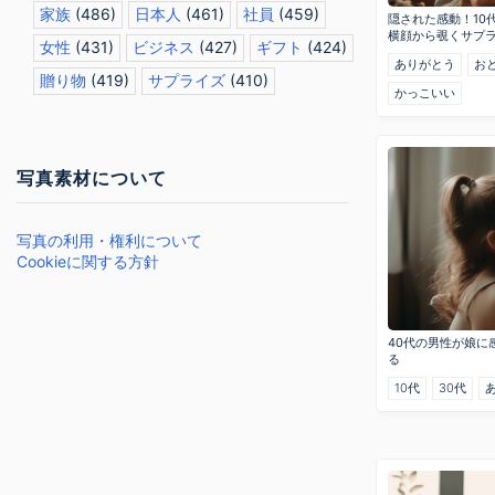
家族
(486)
日本人
(461)
社員
(459)
隠された感動！10
横顔から覗くサプ
女性
(431)
ビジネス
(427)
ギフト
(424)
ありがとう
お
贈り物
(419)
サプライズ
(410)
かっこいい
写真素材について
写真の利用・権利について
Cookieに関する方針
40代の男性が娘に
る
10代
30代