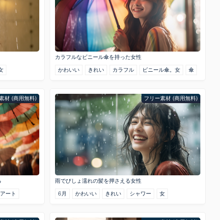
カラフルなビニール傘を持った女性
女
かわいい
きれい
カラフル
ビニール傘。女
傘
素材 (商用無料)
フリー素材 (商用無料)
る
雨でびしょ濡れの髪を押さえる女性
傘アート
6月
かわいい
きれい
シャワー
女