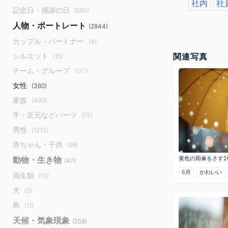
社内
社
記念日・感謝の日
(595)
人物・ポートレート
(2844)
カップル・パートナー
(4)
シルエット
関連写真
(15)
チーム・グループ
(177)
女性
(380)
家族
(490)
手・足元などパーツ
(75)
男性
(1213)
赤ちゃん・子供
(98)
動物・生き物
黄色の雨傘をさす2
(47)
6月
かわいい
両生類
(10)
犬
(2)
鳥
(11)
天候・気象現象
(259)