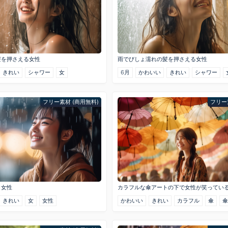
髪を押さえる女性
雨でびしょ濡れの髪を押さえる女性
きれい
シャワー
女
6月
かわいい
きれい
シャワー
フリー素材 (商用無料)
フリー
く女性
カラフルな傘アートの下で女性が笑ってい
きれい
女
女性
かわいい
きれい
カラフル
傘