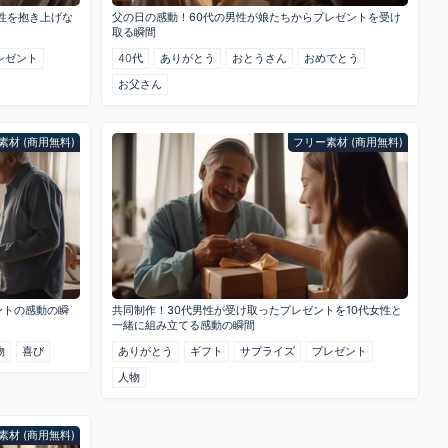
女性を抱き上げな
父の日の感動！60代の男性が娘たちからプレゼントを受け
取る瞬間
レゼント
40代
ありがとう
おとうさん
おめでとう
お父さん
素材 (商用無料)
フリー素材 (商用無料)
ントの感動の瞬
共同制作！30代男性が受け取ったプレゼントを10代女性と
一緒に組み立てる感動の瞬間
物
喜び
ありがとう
ギフト
サプライズ
プレゼント
人物
素材 (商用無料)