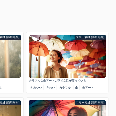
素材 (商用無料)
フリー素材 (商用無料)
カラフルな傘アートの下で女性が笑っている
女
かわいい
きれい
カラフル
傘
傘アート
素材 (商用無料)
フリー素材 (商用無料)