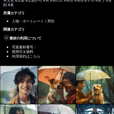
本文化
#正面
#正面から
#男
#男の人
#男性
#男性モデル
#笑う
#笑
顔
#表
所属カテゴリ
人物・ポートレート / 男性
関連カテゴリ
policy
素材の利用について
写真素材番号：
商用可＆無料
利用規約はこちら