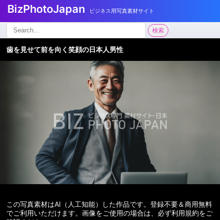
BizPhotoJapan
ビジネス用写真素材サイト
検
検索
索:
歯を見せて前を向く笑顔の日本人男性
この写真素材はAI（人工知能）した作品です。登録不要＆商用無料
でご利用いただけます。画像をご使用の場合は、必ず利用規約をご