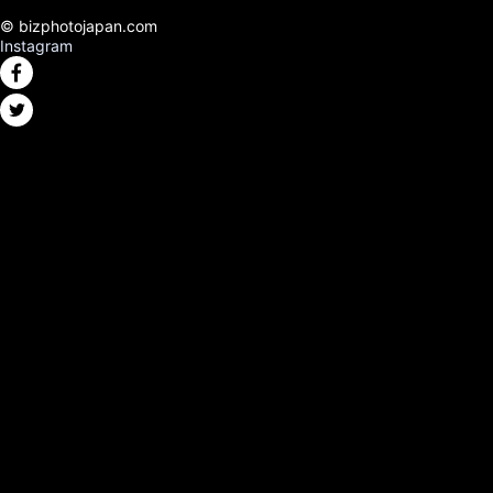
© bizphotojapan.com
Instagram