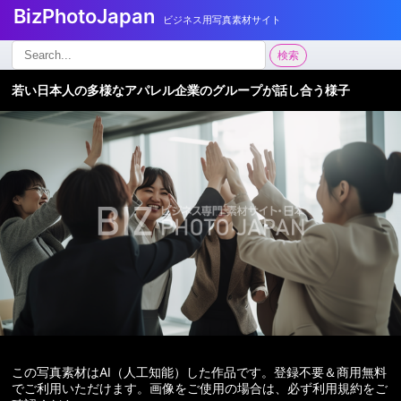
BizPhotoJapan
ビジネス用写真素材サイト
検
検索
索:
若い日本人の多様なアパレル企業のグループが話し合う様子
この写真素材はAI（人工知能）した作品です。登録不要＆商用無料
でご利用いただけます。画像をご使用の場合は、必ず利用規約をご