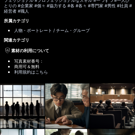
フェッショナル
#プロフェッショナルなスキル
#一つずつ
#一人ひ
とりの
#企業家
#個々
#協力する
#各
#各々
#専門家
#男性
#社員
#
経営者
#職人
所属カテゴリ
人物・ポートレート / チーム・グループ
関連カテゴリ
policy
素材の利用について
写真素材番号：
商用可＆無料
利用規約はこちら