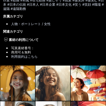
作業
#勤務
#和風
#在宅勤務
#嬉しそう
#就業
#微笑み
#微笑む
#日
本
#日本の伝統
#日本人
#日本企業
#日本文化
#笑う
#笑顔
#職場
#
遠隔
#遠隔勤務
所属カテゴリ
人物・ポートレート / 女性
関連カテゴリ
policy
素材の利用について
写真素材番号：
商用可＆無料
利用規約はこちら