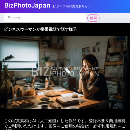
BizPhotoJapan
ビジネス用写真素材サイト
検
検索
索:
ビジネスウーマンが携帯電話で話す様子
この写真素材はAI（人工知能）した作品です。登録不要＆商用無料
でご利用いただけます。画像をご使用の場合は、必ず利用規約をご