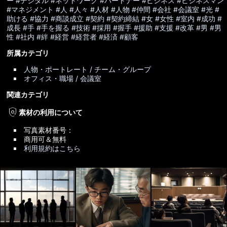
ー
#デジタル
#ネットワーク
#パートナー
#ビジネス
#ビジネスマン
#マネジメント
#人
#人々
#人材
#人物
#仲間
#会社
#会議室
#光
#
助ける
#協力
#商談成立
#契約
#契約締結
#女
#女性
#室内
#成功
#
成長
#手
#手を握る
#技術
#採用
#握手
#援助
#支援
#改革
#男
#男
性
#社内
#絆
#経営
#経営者
#経済
#顧客
所属カテゴリ
人物・ポートレート / チーム・グループ
オフィス・職場 / 会議室
関連カテゴリ
policy
素材の利用について
写真素材番号：
商用可＆無料
利用規約はこちら