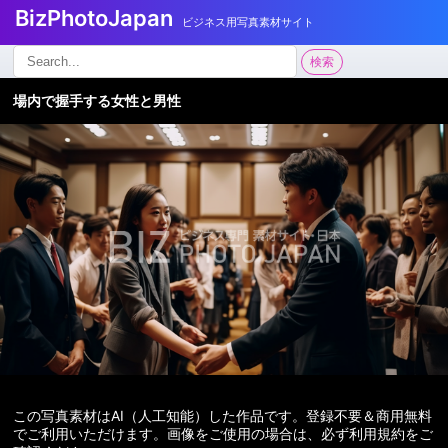
BizPhotoJapan
ビジネス用写真素材サイト
検
検索
索:
場内で握手する女性と男性
この写真素材はAI（人工知能）した作品です。登録不要＆商用無料
でご利用いただけます。画像をご使用の場合は、必ず利用規約をご