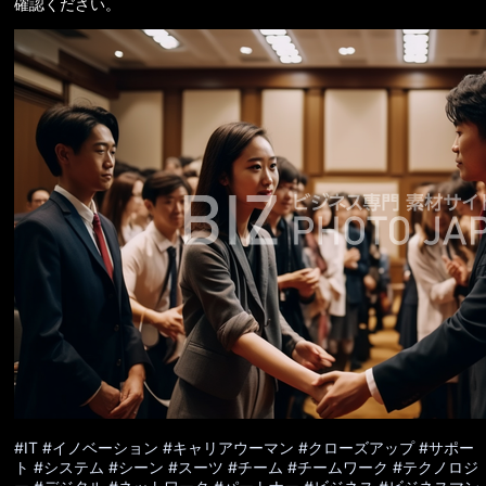
確認ください。
#IT
#イノベーション
#キャリアウーマン
#クローズアップ
#サポー
ト
#システム
#シーン
#スーツ
#チーム
#チームワーク
#テクノロジ