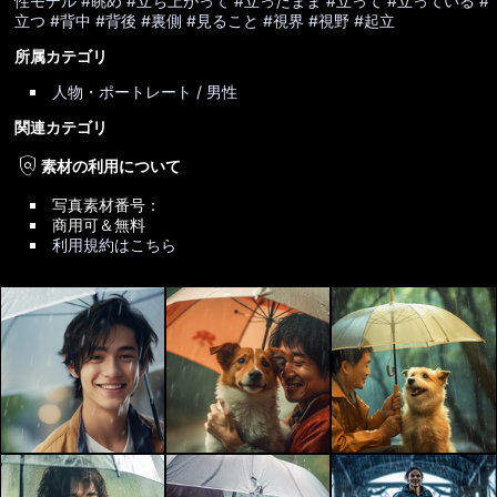
性モデル
#眺め
#立ち上がって
#立ったまま
#立って
#立っている
#
立つ
#背中
#背後
#裏側
#見ること
#視界
#視野
#起立
所属カテゴリ
人物・ポートレート / 男性
関連カテゴリ
policy
素材の利用について
写真素材番号：
商用可＆無料
利用規約はこちら