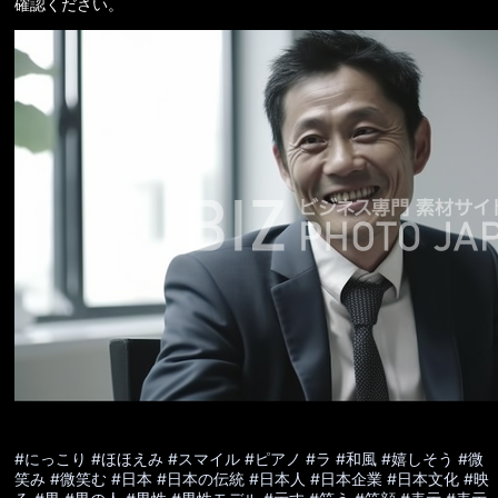
確認ください。
#にっこり
#ほほえみ
#スマイル
#ピアノ
#ラ
#和風
#嬉しそう
#微
笑み
#微笑む
#日本
#日本の伝統
#日本人
#日本企業
#日本文化
#映