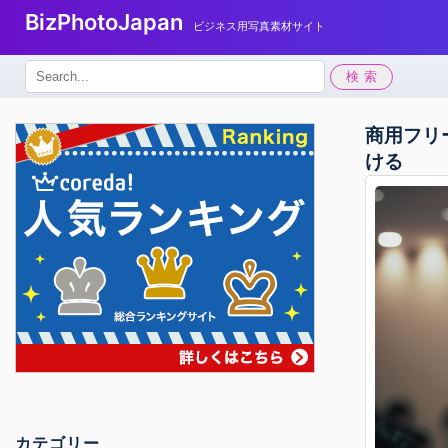
BizPhotoJapan
ビジネス用写真素材サイト
検
検索
索:
商用フリ
ける
カテゴリー