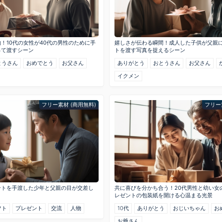
！10代の女性が40代の男性のために手
嬉しさが伝わる瞬間！成人した子供が父親
って渡すシーン
トを渡す写真を捉えるシーン
とうさん
おめでとう
お父さん
ありがとう
おとうさん
お父さん
イクメン
フリー素材 (商用無料)
フリー
ントを手渡した少年と父親の目が交差し
共に喜びを分かち合う！20代男性と幼い女
レゼントの包装紙を開ける心温まる光景
フト
プレゼント
交流
人物
10代
ありがとう
おじいちゃん
お
お爺さん