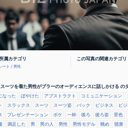
所属カテゴリ
この写真の関連カテゴリ
ート / 男性
 スーツを着た男性がブラーのオーディエンスに話しかける の
になった
ぼやけた
アブストラクト
コミュニケーション
ト
スラックス
スーツ
スーツ姿
バック
ビジネス
ビジ
ス
プレゼンテーション
ボケ
一杯
後ろ
後ろ姿
景色
腹
満足した
男
男の人
男性
男性モデル
眺め
聴衆