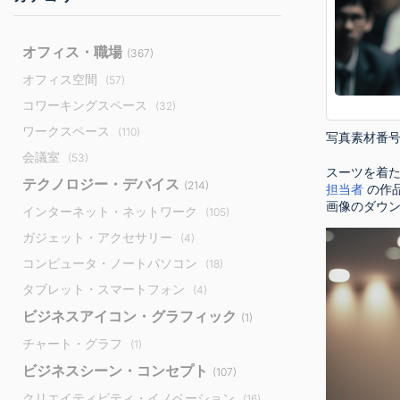
オフィス・職場
(367)
オフィス空間
(57)
コワーキングスペース
(32)
ワークスペース
(110)
写真素材番
会議室
(53)
スーツを着た
テクノロジー・デバイス
(214)
担当者
の作
画像のダウ
インターネット・ネットワーク
(105)
ガジェット・アクセサリー
(4)
コンピュータ・ノートパソコン
(18)
タブレット・スマートフォン
(4)
ビジネスアイコン・グラフィック
(1)
チャート・グラフ
(1)
ビジネスシーン・コンセプト
(107)
クリエイティビティ・イノベーション
(16)