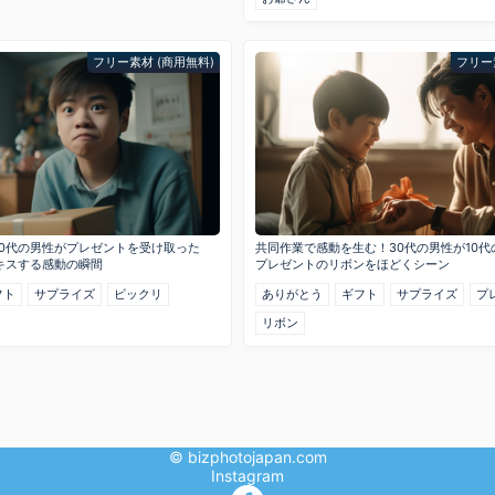
フリー素材 (商用無料)
フリー
0代の男性がプレゼントを受け取った
共同作業で感動を生む！30代の男性が10
キスする感動の瞬間
プレゼントのリボンをほどくシーン
フト
サプライズ
ビックリ
ありがとう
ギフト
サプライズ
プ
リボン
© bizphotojapan.com
Instagram