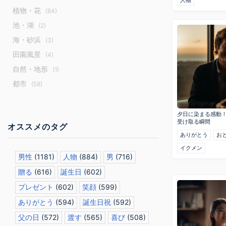
植物・花
(84)
池・湖
(2)
海・砂浜
(3)
田園風景
(4)
自然・地形
(1)
都市
(58)
夕日に染まる感動！
受け取る瞬間
オススメのタグ
ありがとう
お
イクメン
男性
(1181)
人物
(884)
男
(716)
贈る
(616)
誕生日
(602)
プレゼント
(602)
笑顔
(599)
ありがとう
(594)
誕生日祝
(592)
父の日
(572)
渡す
(565)
喜び
(508)