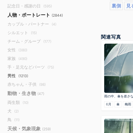
裏側
見
記念日・感謝の日
(595)
人物・ポートレート
(2844)
カップル・パートナー
(4)
シルエット
(15)
関連写真
チーム・グループ
(177)
女性
(380)
家族
(490)
手・足元などパーツ
(75)
男性
(1213)
赤ちゃん・子供
(98)
動物・生き物
(47)
雨の中、傘を差さ
両生類
(10)
6月
傘
梅雨
犬
(2)
鳥
(11)
天候・気象現象
(259)