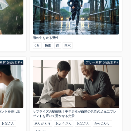
雨の中を走る男性
6月
梅雨
雨
雨水
素材 (商用無料)
フリー素材 (商用無料)
ゼントを差し出
サプライズの醍醐味！中年男性が白髪の男性の足元にプレ
ゼントを置いて驚かせる光景
お父さん
ありがとう
おとうさん
お父さん
かっこいい
イクメン