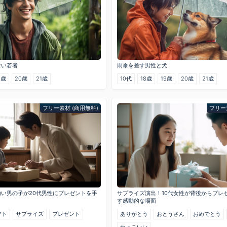
ない若者
雨傘を差す男性と犬
9歳
20歳
21歳
10代
18歳
19歳
20歳
21歳
フリー素材 (商用無料)
フリー
い男の子が20代男性にプレゼントを手
サプライズ演出！10代女性が背後からプレ
す感動的な場面
フト
サプライズ
プレゼント
ありがとう
おとうさん
おめでとう
かっこいい