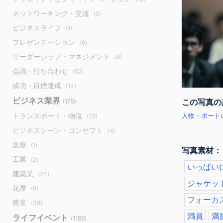
ネットワーキング・交流
(5)
ビジネスライフ
(1)
プレゼンテーション
(6)
リーダーシップ・マネジメント
(9)
会議・打ち合わせ
(52)
成功・目標達成
(14)
ビジネス業界
この写真の
(175)
トランスポート・物流
人物・ポートレ
(79)
ビジネスシーン・コンセプト
(4)
医療
(1)
写真素材：
工業
(2)
いっぱい
建築業
(24)
ジャケッ
花屋
(9)
フォーカ
農業
(38)
満員
満
ライフイベント
(1189)