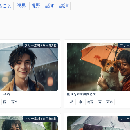
ること
視界
視野
話す
講演
フリー素材 (商用無料)
フリー
ない若者
雨傘を差す男性と犬
雨
雨水
6月
傘
梅雨
雨
雨水
フリー素材 (商用無料)
フリー