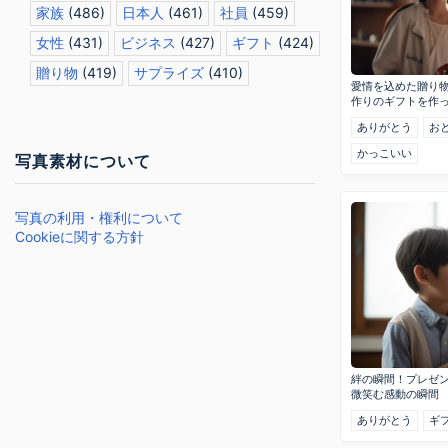
家族
(486)
日本人
(461)
社員
(459)
女性
(431)
ビジネス
(427)
ギフト
(424)
贈り物
(419)
サプライズ
(410)
愛情を込めた贈り物
作りのギフトを作
ありがとう
お
かっこいい
写真素材について
写真の利用・権利について
Cookieに関する方針
絆の瞬間！プレゼ
微笑む感動の瞬間
ありがとう
ギ