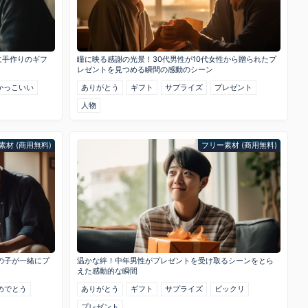
に手作りのギフ
瞳に映る感謝の光景！30代男性が10代女性から贈られたプ
レゼントを見つめる瞬間の感動のシーン
かっこいい
ありがとう
ギフト
サプライズ
プレゼント
人物
素材 (商用無料)
フリー素材 (商用無料)
の子が一緒にプ
温かな絆！中年男性がプレゼントを受け取るシーンをとら
えた感動的な瞬間
めでとう
ありがとう
ギフト
サプライズ
ビックリ
プレゼント