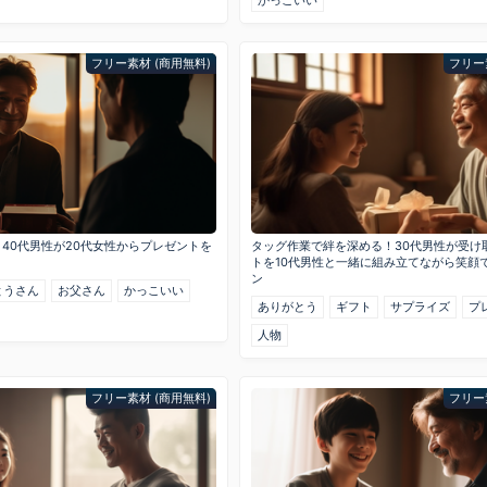
フリー素材 (商用無料)
フリー
40代男性が20代女性からプレゼントを
タッグ作業で絆を深める！30代男性が受け
トを10代男性と一緒に組み立てながら笑顔
ン
とうさん
お父さん
かっこいい
ありがとう
ギフト
サプライズ
プ
人物
フリー素材 (商用無料)
フリー