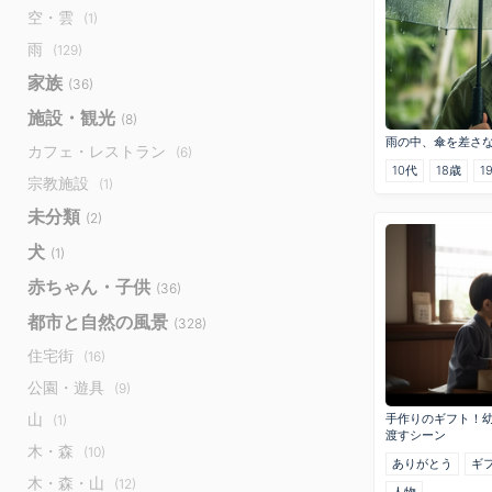
空・雲
(1)
雨
(129)
家族
(36)
施設・観光
(8)
雨の中、傘を差さ
カフェ・レストラン
(6)
10代
18歳
1
宗教施設
(1)
未分類
(2)
犬
(1)
赤ちゃん・子供
(36)
都市と自然の風景
(328)
住宅街
(16)
公園・遊具
(9)
山
手作りのギフト！幼
(1)
渡すシーン
木・森
(10)
ありがとう
ギ
木・森・山
(12)
人物