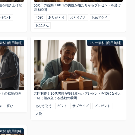
女性を抱き上げな
父の日の感動！60代の男性が娘たちからプレゼントを受け
取る瞬間
レゼント
40代
ありがとう
おとうさん
おめでとう
お父さん
素材 (商用無料)
フリー素材 (商用無料)
ントの感動の瞬
共同制作！30代男性が受け取ったプレゼントを10代女性と
一緒に組み立てる感動の瞬間
物
喜び
ありがとう
ギフト
サプライズ
プレゼント
人物
素材 (商用無料)