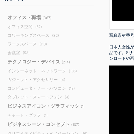
オフィス・職場
(367)
オフィス空間
(57)
写真素材番
コワーキングスペース
(32)
ワークスペース
(110)
日本人女性が
会議室
品です。Sサ
(53)
ンロードや
テクノロジー・デバイス
(214)
インターネット・ネットワーク
(105)
ガジェット・アクセサリー
(4)
コンピュータ・ノートパソコン
(18)
タブレット・スマートフォン
(4)
ビジネスアイコン・グラフィック
(1)
チャート・グラフ
(1)
ビジネスシーン・コンセプト
(107)
クリエイティビティ・イノベーション
(16)