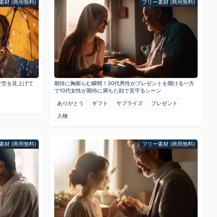
素材 (商用無料)
フリー素材 (商用無料)
で空を見上げて
期待に胸膨らむ瞬間！30代男性がプレゼントを開ける一方
で10代女性が期待に満ちた顔で見守るシーン
ありがとう
ギフト
サプライズ
プレゼント
人物
素材 (商用無料)
フリー素材 (商用無料)