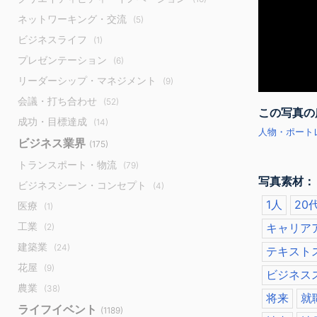
ネットワーキング・交流
(5)
ビジネスライフ
(1)
プレゼンテーション
(6)
リーダーシップ・マネジメント
(9)
会議・打ち合わせ
(52)
この写真の
成功・目標達成
(14)
人物・ポートレ
ビジネス業界
(175)
トランスポート・物流
(79)
写真素材：
ビジネスシーン・コンセプト
(4)
1人
20
医療
(1)
工業
キャリア
(2)
建築業
(24)
テキスト
花屋
(9)
ビジネス
農業
(38)
将来
就
ライフイベント
(1189)