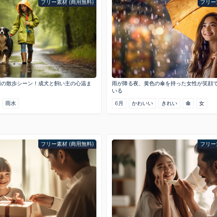
フリー素材 (商用無料)
フリー
雨の散歩シーン！成犬と飼い主の心温ま
雨が降る夜、黄色の傘を持った女性が笑顔
いる
雨水
6月
かわいい
きれい
傘
女
フリー素材 (商用無料)
フリー