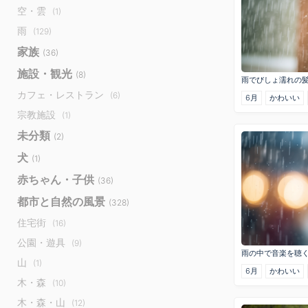
空・雲
(1)
雨
(129)
家族
(36)
施設・観光
(8)
雨でびしょ濡れの
カフェ・レストラン
(6)
6月
かわいい
宗教施設
(1)
未分類
(2)
犬
(1)
赤ちゃん・子供
(36)
都市と自然の風景
(328)
住宅街
(16)
公園・遊具
(9)
雨の中で音楽を聴
山
(1)
6月
かわいい
木・森
(10)
木・森・山
(12)