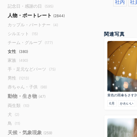
社内
社
記念日・感謝の日
(595)
人物・ポートレート
(2844)
カップル・パートナー
(4)
シルエット
関連写真
(15)
チーム・グループ
(177)
女性
(380)
家族
(490)
手・足元などパーツ
(75)
男性
(1213)
赤ちゃん・子供
(98)
動物・生き物
黄色の雨傘をさす2
(47)
6月
かわいい
両生類
(10)
犬
(2)
鳥
(11)
天候・気象現象
(259)