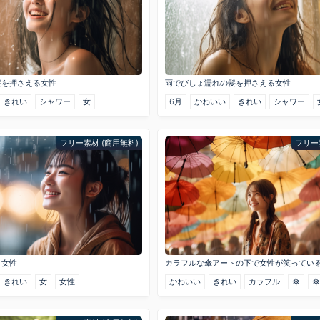
髪を押さえる女性
雨でびしょ濡れの髪を押さえる女性
きれい
シャワー
女
6月
かわいい
きれい
シャワー
フリー素材 (商用無料)
フリー
く女性
カラフルな傘アートの下で女性が笑ってい
きれい
女
女性
かわいい
きれい
カラフル
傘