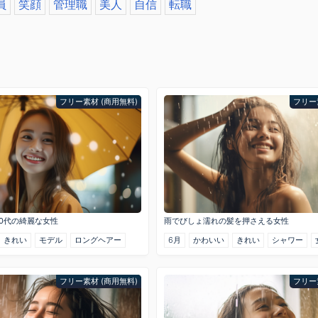
員
笑顔
管理職
美人
自信
転職
フリー素材 (商用無料)
フリー
0代の綺麗な女性
雨でびしょ濡れの髪を押さえる女性
きれい
モデル
ロングヘアー
6月
かわいい
きれい
シャワー
フリー素材 (商用無料)
フリー