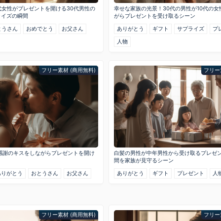
代女性がプレゼントを開ける30代男性の
幸せな家族の光景！30代の男性が10代の
ライズの瞬間
がらプレゼントを受け取るシーン
とうさん
おめでとう
お父さん
ありがとう
ギフト
サプライズ
プ
人物
フリー素材 (商用無料)
フリー
感謝のキスをしながらプレゼントを開け
白髪の男性が中年男性から受け取るプレゼ
間を家族が見守るシーン
ありがとう
おとうさん
お父さん
ありがとう
ギフト
プレゼント
人
フリー素材 (商用無料)
フリー