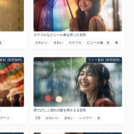
カラフルなビニール傘を持った女性
女
かわいい
きれい
カラフル
ビニール傘。女
傘
素材 (商用無料)
フリー素材 (商用無料)
る
雨でびしょ濡れの髪を押さえる女性
傘アート
6月
かわいい
きれい
シャワー
女