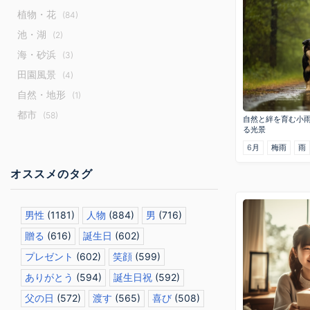
植物・花
(84)
池・湖
(2)
海・砂浜
(3)
田園風景
(4)
自然・地形
(1)
都市
(58)
自然と絆を育む小
る光景
6月
梅雨
雨
オススメのタグ
男性
(1181)
人物
(884)
男
(716)
贈る
(616)
誕生日
(602)
プレゼント
(602)
笑顔
(599)
ありがとう
(594)
誕生日祝
(592)
父の日
(572)
渡す
(565)
喜び
(508)