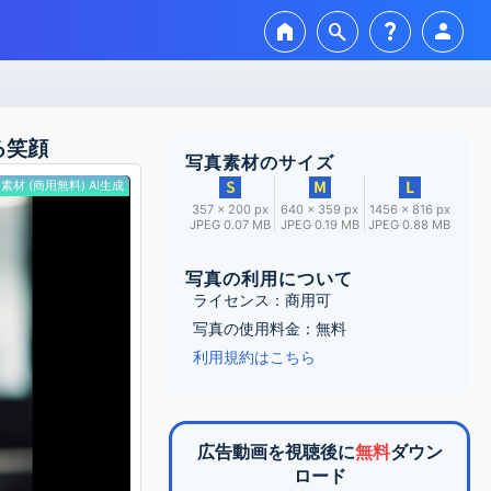
home
search
question_mark
person
る笑顔
写真素材のサイズ
素材 (商用無料) AI生成
357 × 200 px
640 × 359 px
1456 × 816 px
JPEG 0.07 MB
JPEG 0.19 MB
JPEG 0.88 MB
写真の利用について
ライセンス：商用可
写真の使用料金：無料
利用規約はこちら
広告動画を視聴後に
無料
ダウン
ロード