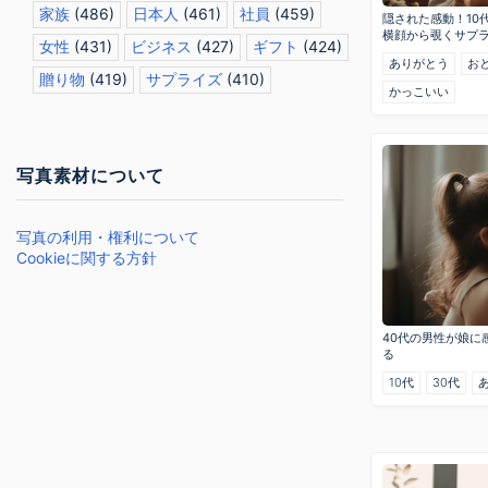
家族
(486)
日本人
(461)
社員
(459)
隠された感動！10
横顔から覗くサプ
女性
(431)
ビジネス
(427)
ギフト
(424)
ありがとう
お
贈り物
(419)
サプライズ
(410)
かっこいい
写真素材について
写真の利用・権利について
Cookieに関する方針
40代の男性が娘に
る
10代
30代