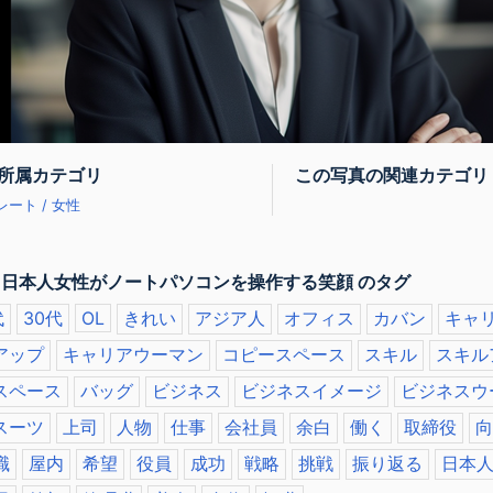
所属カテゴリ
この写真の関連カテゴリ
ート / 女性
 日本人女性がノートパソコンを操作する笑顔 のタグ
代
30代
OL
きれい
アジア人
オフィス
カバン
キャ
アップ
キャリアウーマン
コピースペース
スキル
スキル
スペース
バッグ
ビジネス
ビジネスイメージ
ビジネスウ
スーツ
上司
人物
仕事
会社員
余白
働く
取締役
向
職
屋内
希望
役員
成功
戦略
挑戦
振り返る
日本