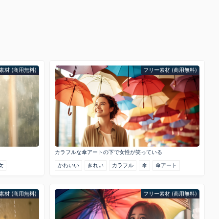
素材 (商用無料)
フリー素材 (商用無料)
カラフルな傘アートの下で女性が笑っている
女
かわいい
きれい
カラフル
傘
傘アート
素材 (商用無料)
フリー素材 (商用無料)