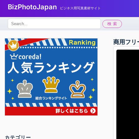
BizPhotoJapan
ビジネス用写真素材サイト
検
検索
索:
商用フリ
カテゴリー