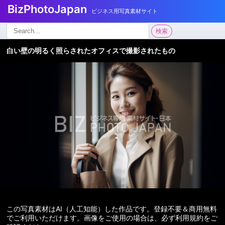
BizPhotoJapan
ビジネス用写真素材サイト
検
検索
索:
白い壁の明るく照らされたオフィスで撮影されたもの
この写真素材はAI（人工知能）した作品です。登録不要＆商用無料
でご利用いただけます。画像をご使用の場合は、必ず利用規約をご