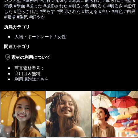
レンガ壁
#事務所
#会社
#元気な
#写真に撮られた
#取られた
#壁
#
壁紙
#壁面
#撮った
#撮影された
#明るい色
#明るく
#明るさ
#点灯
した
#照らされた
#照らす
#照明された
#燃える
#白い
#白色
#白黒
#職場
#陽気
#鮮やか
所属カテゴリ
人物・ポートレート / 女性
関連カテゴリ
policy
素材の利用について
写真素材番号：
商用可＆無料
利用規約はこちら