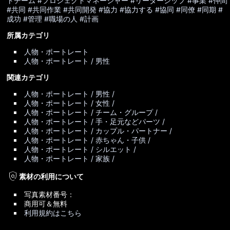
トチーム
#プロジェクトマネージャー
#リーダーシップ
#事業
#仲間
#共同
#共同作業
#共同開発
#協力
#協力する
#協同
#同僚
#同期
#
成功
#管理
#職場の人
#計画
所属カテゴリ
人物・ポートレート
人物・ポートレート / 男性
関連カテゴリ
人物・ポートレート / 男性 /
人物・ポートレート / 女性 /
人物・ポートレート / チーム・グループ /
人物・ポートレート / 手・足元などパーツ /
人物・ポートレート / カップル・パートナー /
人物・ポートレート / 赤ちゃん・子供 /
人物・ポートレート / シルエット /
人物・ポートレート / 家族 /
policy
素材の利用について
写真素材番号：
商用可＆無料
利用規約はこちら