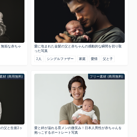
と無垢な赤ちゃ
愛に包まれた金髪の父と赤ちゃんの感動的な瞬間を切り取
った写真
2人
シングルファザー
家庭
愛情
父と子
素材 (商用無料)
フリー素材 (商用無料)
半の父と生後2ヶ
愛と絆が溢れる育メンの微笑み！日本人男性が赤ちゃんを
抱っこするポートレート写真