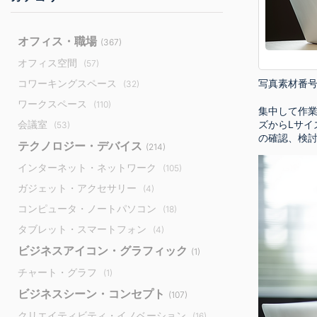
オフィス・職場
(367)
オフィス空間
(57)
写真素材番
コワーキングスペース
(32)
ワークスペース
(110)
集中して作業
会議室
ズからLサ
(53)
の確認、検
テクノロジー・デバイス
(214)
インターネット・ネットワーク
(105)
ガジェット・アクセサリー
(4)
コンピュータ・ノートパソコン
(18)
タブレット・スマートフォン
(4)
ビジネスアイコン・グラフィック
(1)
チャート・グラフ
(1)
ビジネスシーン・コンセプト
(107)
クリエイティビティ・イノベーション
(16)