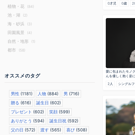
0才児
0歳
2
植物・花
(84)
池・湖
(2)
海・砂浜
(3)
田園風景
(4)
自然・地形
(1)
都市
(58)
愛に包まれたモノ
オススメのタグ
んを優しく抱く姿
2人
シングルフ
男性
(1181)
人物
(884)
男
(716)
贈る
(616)
誕生日
(602)
プレゼント
(602)
笑顔
(599)
ありがとう
(594)
誕生日祝
(592)
父の日
(572)
渡す
(565)
喜び
(508)