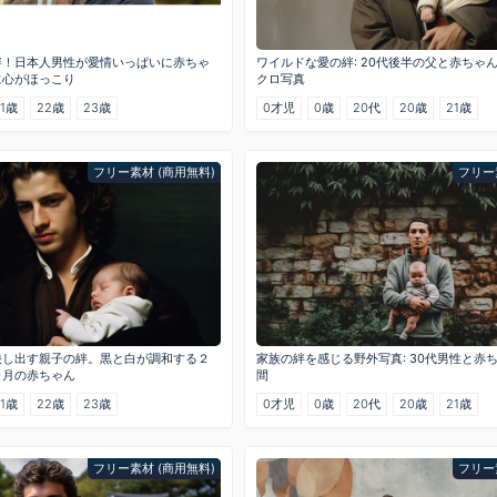
絆！日本人男性が愛情いっぱいに赤ちゃ
ワイルドな愛の絆: 20代後半の父と赤ちゃ
に心がほっこり
クロ写真
21歳
22歳
23歳
0才児
0歳
20代
20歳
21歳
フリー素材 (商用無料)
フリー
映し出す親子の絆。黒と白が調和する２
家族の絆を感じる野外写真: 30代男性と赤
ヶ月の赤ちゃん
間
21歳
22歳
23歳
0才児
0歳
20代
20歳
21歳
フリー素材 (商用無料)
フリー