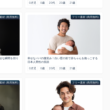
0才児
0歳
20代
20歳
21歳
素材 (商用無料)
フリー素材 (商用無料)
幸せな瞬間を切り
幸せなパパの微笑み！白い壁の前で赤ちゃんを抱っこする
日本人男性の笑顔
0才児
0歳
20代
20歳
21歳
素材 (商用無料)
フリー素材 (商用無料)