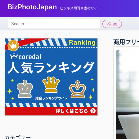
BizPhotoJapan
ビジネス用写真素材サイト
検
検索
索:
商用フリ
カテゴリー