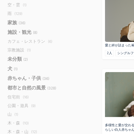
空・雲
(1)
雨
(129)
家族
(36)
施設・観光
(8)
カフェ・レストラン
(6)
愛と絆が詰まった
宗教施設
(1)
2人
シングルフ
未分類
(2)
犬
(1)
赤ちゃん・子供
(36)
都市と自然の風景
(328)
住宅街
(16)
公園・遊具
(9)
山
(1)
木・森
(10)
多様性と愛が交わ
らしい白人赤ちゃ
木・森・山
(12)