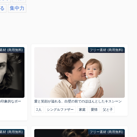
る
集中力
素材 (商用無料)
フリー素材 (商用無料)
の印象的なポー
愛と笑顔が溢れる、白壁の前でのほほんとしたキスシーン
2人
シングルファザー
家庭
愛情
父と子
素材 (商用無料)
フリー素材 (商用無料)