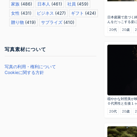
家族
(486)
日本人
(461)
社員
(459)
女性
(431)
ビジネス
(427)
ギフト
(424)
日本庭園で息づく
んをだっこする姿
贈り物
(419)
サプライズ
(410)
20代
20歳
写真素材について
写真の利用・権利について
Cookieに関する方針
穏やかな対照美が
０代男性と生後１
20代
20歳