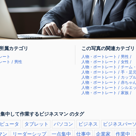
所属カテゴリ
この写真の関連カテゴリ
レート
人物・ポートレート / 男性 /
ート / 男性
人物・ポートレート / 女性 /
人物・ポートレート / チーム・
人物・ポートレート / 手・足元
人物・ポートレート / カップル
人物・ポートレート / 赤ちゃん
人物・ポートレート / シルエッ
人物・ポートレート / 家族 /
 集中して作業するビジネスマン のタグ
ピュータ
タブレット
パソコン
ビジネス
ビジネスパー
マン
リーダーシップ
一点集中
仕事中
企業家
作業中