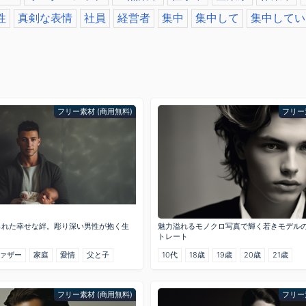
性
真剣な表情
社員
経営者
集中
集中して
集中してい
フリー素材 (商用無料)
フリー
られた幸せな絆。彫り深い男性が抱く生
魅力溢れるモノクロ写真で輝く若きモデル
トレート
ァザー
家庭
愛情
父と子
10代
18歳
19歳
20歳
21歳
フリー素材 (商用無料)
フリー