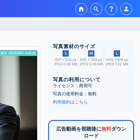
home
search
question_mark
person
写真素材のサイズ
素材 (商用無料) AI生成
357 × 200 px
640 × 359 px
1456 × 816 px
JPEG 0.09 MB
JPEG 0.26 MB
JPEG 1.22 MB
写真の利用について
ライセンス：商用可
写真の使用料金：無料
利用規約はこちら
広告動画を視聴後に
無料
ダウン
ロード