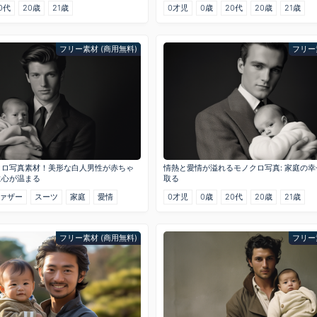
0代
20歳
21歳
0才児
0歳
20代
20歳
21歳
フリー素材 (商用無料)
フリー
クロ写真素材！美形な白人男性が赤ちゃ
情熱と愛情が溢れるモノクロ写真: 家庭の
に心が温まる
取る
ァザー
スーツ
家庭
愛情
0才児
0歳
20代
20歳
21歳
フリー素材 (商用無料)
フリー