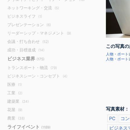
ネットワーキング・交流
(5)
ビジネスライフ
(1)
プレゼンテーション
(6)
リーダーシップ・マネジメント
(9)
会議・打ち合わせ
(52)
この写真の
成功・目標達成
(14)
人物・ポート
ビジネス業界
(175)
人物・ポートレ
トランスポート・物流
(79)
ビジネスシーン・コンセプト
(4)
医療
(1)
工業
(2)
建築業
(24)
写真素材：
花屋
(9)
農業
PC
コン
(38)
ライフイベント
(1189)
ビジネス