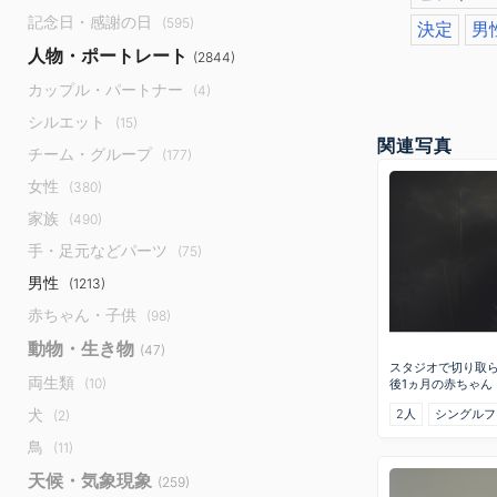
記念日・感謝の日
(595)
決定
男
人物・ポートレート
(2844)
カップル・パートナー
(4)
シルエット
(15)
関連写真
チーム・グループ
(177)
女性
(380)
家族
(490)
手・足元などパーツ
(75)
男性
(1213)
赤ちゃん・子供
(98)
動物・生き物
(47)
スタジオで切り取
両生類
(10)
後1ヵ月の赤ちゃん
犬
2人
シングルフ
(2)
鳥
(11)
天候・気象現象
(259)