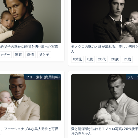
褐色父子の幸せな瞬間を切り取った写真
モノクロの魅力と絆が溢れる、美しい男性
ん
ァザー
家庭
愛情
父と子
0才児
0歳
20代
20歳
21歳
フリー素材 (商用無料)
フリー
る、ファッショナブルな黒人男性と可愛
愛と清潔感が溢れるモノクロ写真: 20代後
ん
月の赤ちゃん