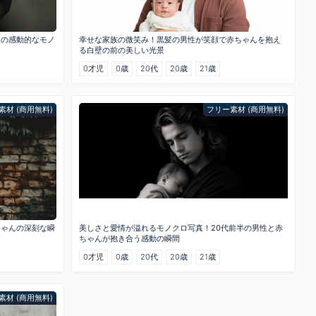
んの感動的なモノ
幸せな家族の微笑み！黒髪の男性が笑顔で赤ちゃんを抱え
る白壁の前の美しい光景
0才児
0歳
20代
20歳
21歳
素材 (商用無料)
フリー素材 (商用無料)
ちゃんの深刻な瞬
美しさと愛情が溢れるモノクロ写真！20代前半の男性と赤
ちゃんが抱き合う感動の瞬間
0才児
0歳
20代
20歳
21歳
素材 (商用無料)