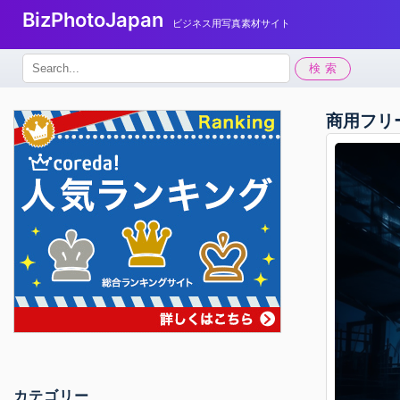
BizPhotoJapan
ビジネス用写真素材サイト
検
検索
索:
商用フリ
カテゴリー