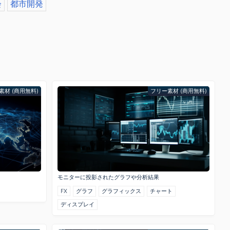
会
都市開発
素材 (商用無料)
フリー素材 (商用無料)
モニターに投影されたグラフや分析結果
FX
グラフ
グラフィックス
チャート
ディスプレイ