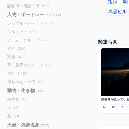
現場
用
記念日・感謝の日
(595)
高層ビル
人物・ポートレート
(2844)
カップル・パートナー
(4)
シルエット
(15)
チーム・グループ
(177)
関連写真
女性
(380)
家族
(490)
手・足元などパーツ
(75)
男性
(1213)
赤ちゃん・子供
(98)
動物・生き物
(47)
両生類
(10)
農機具が走ってい
AI
DX
ICT
犬
(2)
鳥
(11)
天候・気象現象
(259)