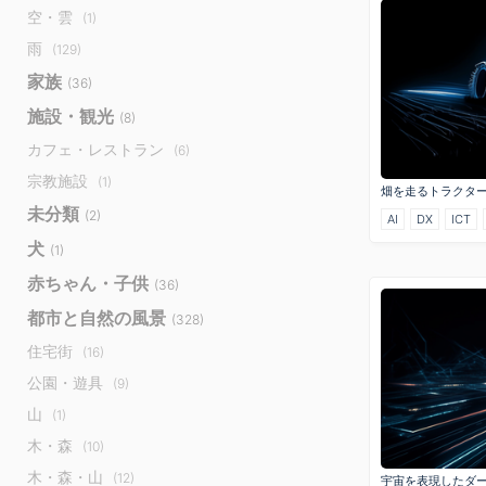
空・雲
(1)
雨
(129)
家族
(36)
施設・観光
(8)
カフェ・レストラン
(6)
宗教施設
(1)
畑を走るトラクタ
未分類
(2)
AI
DX
ICT
犬
(1)
赤ちゃん・子供
(36)
都市と自然の風景
(328)
住宅街
(16)
公園・遊具
(9)
山
(1)
木・森
(10)
木・森・山
(12)
宇宙を表現したダ