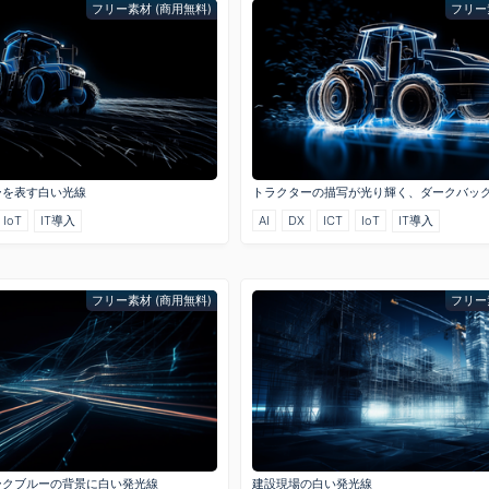
フリー素材 (商用無料)
フリー
ーを表す白い光線
トラクターの描写が光り輝く、ダークバッ
IoT
IT導入
AI
DX
ICT
IoT
IT導入
フリー素材 (商用無料)
フリー
ークブルーの背景に白い発光線
建設現場の白い発光線