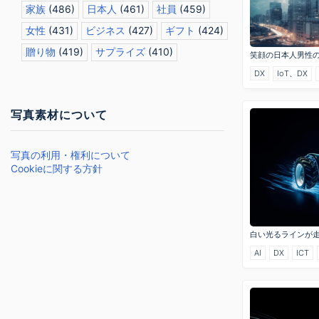
家族
(486)
日本人
(461)
社員
(459)
女性
(431)
ビジネス
(427)
ギフト
(424)
贈り物
(419)
サプライズ
(410)
笑顔の日本人男性
DX
IoT、DX
写真素材について
写真の利用・権利について
Cookieに関する方針
白い光るラインが
AI
DX
ICT