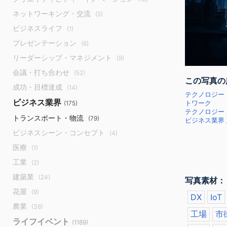
ネットワーキング・交流
(5)
ビジネスライフ
(1)
プレゼンテーション
(6)
リーダーシップ・マネジメント
(9)
会議・打ち合わせ
(52)
この写真の
成功・目標達成
(14)
テクノロジー
ビジネス業界
(175)
トワーク
テクノロジー
トランスポート・物流
(79)
ビジネス業界 
ビジネスシーン・コンセプト
(4)
医療
(1)
工業
(2)
建築業
(24)
写真素材：
花屋
(9)
DX
IoT
農業
(38)
工場
市
ライフイベント
(1189)