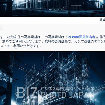
建
号：
す白い光線 [] の写真素材は この写真素材は
BizPhoto運営担当者
の作
で、無料でご利用いただけます。無料の会員登録で、カンプ画像のダウン
リストをご利用いただけます。