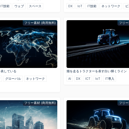
IT技術
ウェブ
スペース
DX
IoT
IT技術
ネットワーク
ビ
フリー素材 (商用無料)
フリー
を表している
畑を走るトラクターを表す白い輝くライン
術
グローバル
ネットワーク
AI
DX
ICT
IoT
IT導入
フリー素材 (商用無料)
フリー