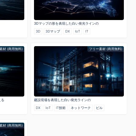
3Dマップの形を表現した白い発光ラインの
3D
3Dマップ
DX
IoT
IT
素材 (商用無料)
フリー素材 (商用無料)
える
建設現場を表現した白い発光ラインの
DX
IoT
IT技術
ネットワーク
ビル
素材 (商用無料)