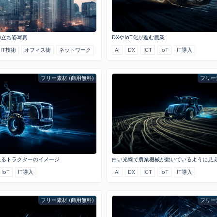
の立ち姿写真
DXやIoT化が進む農業
IT技術
オフィス街
ネットワーク
AI
DX
ICT
IoT
IT導入
フリー素材 (商用無料)
フリー
走るトラクターのイメージ
白い光線で農業機械が動いているように見
IoT
IT導入
AI
DX
ICT
IoT
IT導入
フリー素材 (商用無料)
フリー