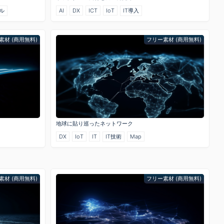
ル
AI
DX
ICT
IoT
IT導入
素材 (商用無料)
フリー素材 (商用無料)
地球に貼り巡ったネットワーク
DX
IoT
IT
IT技術
Map
素材 (商用無料)
フリー素材 (商用無料)