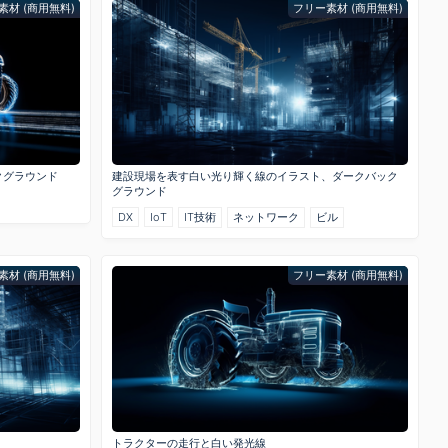
素材 (商用無料)
フリー素材 (商用無料)
クグラウンド
建設現場を表す白い光り輝く線のイラスト、ダークバック
グラウンド
DX
IoT
IT技術
ネットワーク
ビル
素材 (商用無料)
フリー素材 (商用無料)
トラクターの走行と白い発光線