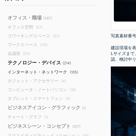
オフィス・職場
(367)
オフィス空間
(57)
写真素材番
コワーキングスペース
(32)
ワークスペース
(110)
建設現場を表
会議室
Lサイズま
(53)
認、検討中
テクノロジー・デバイス
(214)
インターネット・ネットワーク
(105)
ガジェット・アクセサリー
(4)
コンピュータ・ノートパソコン
(18)
タブレット・スマートフォン
(4)
ビジネスアイコン・グラフィック
(1)
チャート・グラフ
(1)
ビジネスシーン・コンセプト
(107)
クリエイティビティ・イノベーション
(16)