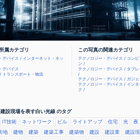
所属カテゴリ
この写真の関連カテゴリ
・デバイス / インターネット・ネッ
テクノロジー・デバイス / コン
ン /
・デバイス
テクノロジー・デバイス / タブ
/ トランスポート・物流
/
テクノロジー・デバイス / ガジェ
テクノロジー・デバイス / イン
ク /
 建設現場を表す白い光線 のタグ
IT技術
ネットワーク
ビル
ライトアップ
住宅
光
夜
街地
建物
建築
建築工事
建築物
建設
建設業
建設現