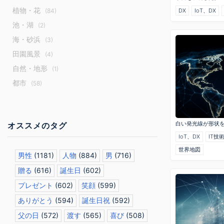
植物・花
DX
IoT、DX
(84)
池・湖
(2)
海・砂浜
(3)
田園風景
(4)
自然・地形
(1)
都市
(58)
白い発光線が形状
オススメのタグ
IoT、DX
IT技
世界地図
男性
(1181)
人物
(884)
男
(716)
贈る
(616)
誕生日
(602)
プレゼント
(602)
笑顔
(599)
ありがとう
(594)
誕生日祝
(592)
父の日
(572)
渡す
(565)
喜び
(508)