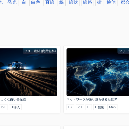
地
発光
白
白色
直線
線
線状
線路
街
通信
都
フリー素材 (商用無料)
フリー
るような白い発光線
ネットワークが張り巡らせるた世界
IoT
IT導入
DX
IoT
IT
IT技術
Map