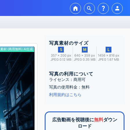
home
search
question_mark
person
写真素材のサイズ
素材 (商用無料) AI生成
357 × 200 px
640 × 359 px
1456 × 816 px
JPEG 0.12 MB
JPEG 0.35 MB
JPEG 1.67 MB
写真の利用について
ライセンス：商用可
写真の使用料金：無料
利用規約はこちら
広告動画を視聴後に
無料
ダウン
ロード