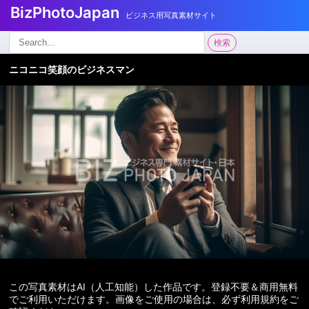
BizPhotoJapan
ビジネス用写真素材サイト
検
検索
索:
ニコニコ笑顔のビジネスマン
この写真素材はAI（人工知能）した作品です。登録不要＆商用無料
でご利用いただけます。画像をご使用の場合は、必ず利用規約をご