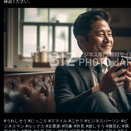
確認ください。
#うれしそう
#にっこり
#スマイル
#ニヤリ
#ビジネスパーソン
#ビ
ジネスマン
#ルックス
#企業家
#印象
#外見
#嬉しそう
#微笑む
#満