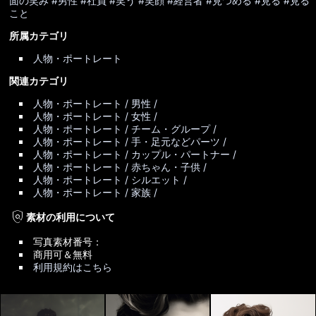
面の笑み
#男性
#社員
#笑う
#笑顔
#経営者
#見つめる
#見る
#見る
こと
所属カテゴリ
人物・ポートレート
関連カテゴリ
人物・ポートレート / 男性 /
人物・ポートレート / 女性 /
人物・ポートレート / チーム・グループ /
人物・ポートレート / 手・足元などパーツ /
人物・ポートレート / カップル・パートナー /
人物・ポートレート / 赤ちゃん・子供 /
人物・ポートレート / シルエット /
人物・ポートレート / 家族 /
policy
素材の利用について
写真素材番号：
商用可＆無料
利用規約はこちら