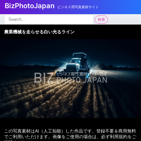
BizPhotoJapan
ビジネス用写真素材サイト
検
検索
索:
農業機械を走らせる白い光るライン
この写真素材はAI（人工知能）した作品です。登録不要＆商用無料
でご利用いただけます。画像をご使用の場合は、必ず利用規約をご