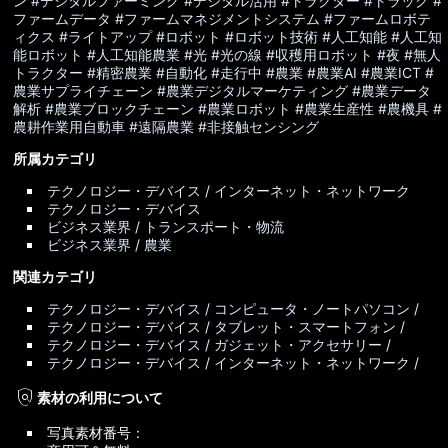
ン
#デジタルファーミング
#デジタル活用
#トラクター
#トラック
#
ファームデータ
#ファームマネジメントシステム
#ファームロボテ
ィクス
#ライトアップ
#ロボット
#ロボット技術
#人工知能
#人工知
能ロボット
#人工知能農業
#光
#光の線
#収穫用ロボット
#夜
#無人
トラクター
#精密農業
#自動化
#走行中
#農業
#農業AI
#農業ICT
#
農業サプライチェーン
#農業デジタルマーケティング
#農業データ
解析
#農業ブロックチェーン
#農業ロボット
#農業生産性
#農機具
#
農耕作業用自動車
#遠隔農業
#非接触センシング
所属カテゴリ
テクノロジー・デバイス / インターネット・ネットワーク
テクノロジー・デバイス
ビジネス業界 / トランスポート・物流
ビジネス業界 / 農業
関連カテゴリ
テクノロジー・デバイス / コンピュータ・ノートパソコン /
テクノロジー・デバイス / タブレット・スマートフォン /
テクノロジー・デバイス / ガジェット・アクセサリー /
テクノロジー・デバイス / インターネット・ネットワーク /
policy
素材の利用について
写真素材番号：