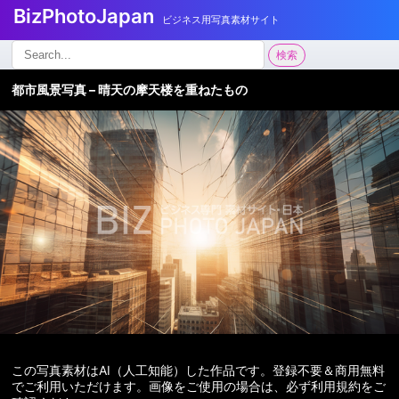
BizPhotoJapan
ビジネス用写真素材サイト
検
検索
索:
都市風景写真 – 晴天の摩天楼を重ねたもの
この写真素材はAI（人工知能）した作品です。登録不要＆商用無料
でご利用いただけます。画像をご使用の場合は、必ず利用規約をご