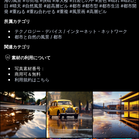
海の風景
#市街地
#快晴
#摩天楼
#日差しの中
#景色
#晴れ
#晴れた
日
#晴天
#自然風景
#超高層ビル
#都市
#都市型
#都市生活
#都市開
発
#重ねる
#重ね合わせる
#重複
#風景画
#高層ビル
所属カテゴリ
テクノロジー・デバイス / インターネット・ネットワーク
都市と自然の風景 / 都市
関連カテゴリ
policy
素材の利用について
写真素材番号：
商用可＆無料
利用規約はこちら