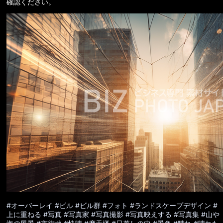
確認ください。
#オーバーレイ
#ビル
#ビル群
#フォト
#ランドスケープデザイン
#
上に重ねる
#写真
#写真家
#写真撮影
#写真映えする
#写真集
#山や