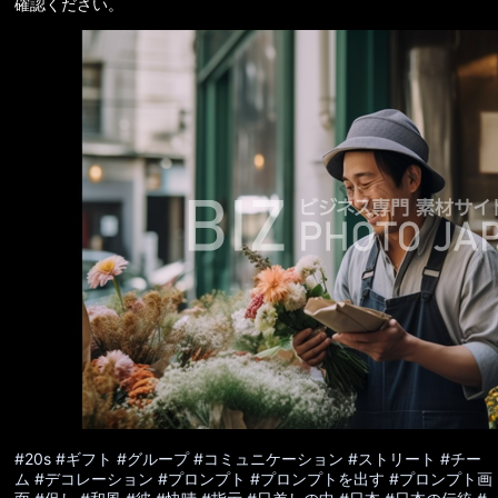
確認ください。
#20s
#ギフト
#グループ
#コミュニケーション
#ストリート
#チー
ム
#デコレーション
#プロンプト
#プロンプトを出す
#プロンプト画