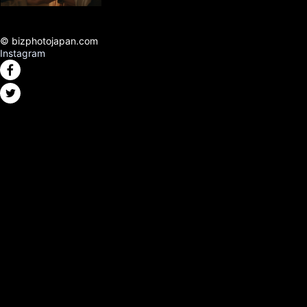
© bizphotojapan.com
Instagram