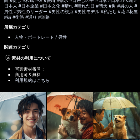
面
#促し
#和風
#彼
#快晴
#指示
#日差しの中
#日本
#日本の伝統
#
日本人
#日本企業
#日本文化
#晴れ
#晴れた日
#晴天
#男
#男の人
#
男性
#男性のリーダー
#男性の視点
#男性モデル
#私たち
#花
#花屋
#街
#街路
#通り
#道路
所属カテゴリ
人物・ポートレート / 男性
関連カテゴリ
policy
素材の利用について
写真素材番号：
商用可＆無料
利用規約はこちら