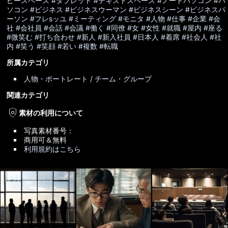
ピースペース
#タブレット
#テキストスペース
#ノートパソコン
#パ
ソコン
#ビジネス
#ビジネスウーマン
#ビジネスシーン
#ビジネスパ
ーソン
#フレsッユ
#ミーティング
#モニタ
#人物
#仕事
#企業
#会
社
#会社員
#会話
#会議
#働く
#同僚
#女
#女性
#就職
#屋内
#座る
#微笑む
#打ち合わせ
#新人
#新入社員
#日本人
#着席
#社会人
#社
内
#笑う
#笑顔
#若い
#複数
#転職
所属カテゴリ
人物・ポートレート / チーム・グループ
関連カテゴリ
policy
素材の利用について
写真素材番号：
商用可＆無料
利用規約はこちら