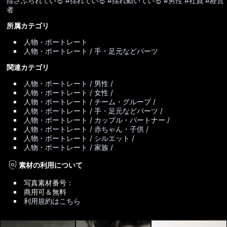
揺さぶられている
#揺れている
#揺れ動いている
#男性
#社員
#経営
者
所属カテゴリ
人物・ポートレート
人物・ポートレート / 手・足元などパーツ
関連カテゴリ
人物・ポートレート / 男性 /
人物・ポートレート / 女性 /
人物・ポートレート / チーム・グループ /
人物・ポートレート / 手・足元などパーツ /
人物・ポートレート / カップル・パートナー /
人物・ポートレート / 赤ちゃん・子供 /
人物・ポートレート / シルエット /
人物・ポートレート / 家族 /
policy
素材の利用について
写真素材番号：
商用可＆無料
利用規約はこちら