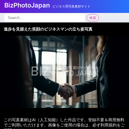
BizPhotoJapan
ビジネス用写真素材サイト
検
検索
索:
進歩を見据えた笑顔のビジネスマンの立ち姿写真
この写真素材はAI（人工知能）した作品です。登録不要＆商用無料
でご利用いただけます。画像をご使用の場合は、必ず利用規約をご