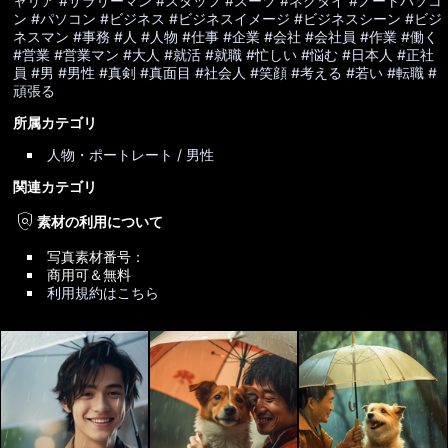
ャリア
#サラリーマン
#スタッフ
#スーツ
#ネクタイ
#ノートパソコ
ン
#パソコン
#ビジネス
#ビジネスイメージ
#ビジネスシーン
#ビジ
ネスマン
#事務
#人
#人物
#仕事
#企業
#会社
#会社員
#作業
#働く
#営業
#営業マン
#大人
#就活
#就職
#忙しい
#悩む
#日本人
#正社
員
#男
#男性
#真剣
#真面目
#社会人
#笑顔
#考える
#若い
#転職
#
頑張る
所属カテゴリ
人物・ポートレート / 男性
関連カテゴリ
policy
素材の利用について
写真素材番号：
商用可＆無料
利用規約はこちら