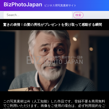
BizPhotoJapan
ビジネス用写真素材サイト
検
検索
索:
驚きの表情！白髪の男性がプレゼントを受け取って感動する瞬間
この写真素材はAI（人工知能）した作品です。登録不要＆商用無料
でご利用いただけます。画像をご使用の場合は、必ず利用規約をご