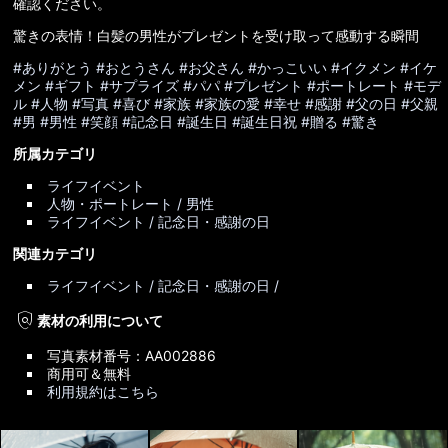
確認ください。
驚きの表情！白髪の男性がプレゼントを受け取って感動する瞬間
#ありがとう
#おとうさん
#お父さん
#かっこいい
#イクメン
#イケ
メン
#ギフト
#サプライズ
#パパ
#プレゼント
#ポートレート
#モデ
ル
#人物
#写真
#喜び
#家族
#家族の愛
#幸せ
#感謝
#父の日
#父親
#男
#男性
#笑顔
#記念日
#誕生日
#誕生日祝
#贈る
#驚き
所属カテゴリ
ライフイベント
人物・ポートレート / 男性
ライフイベント / 記念日・感謝の日
関連カテゴリ
ライフイベント / 記念日・感謝の日 /
policy
素材の利用について
写真素材番号：AA002886
商用可＆無料
利用規約はこちら