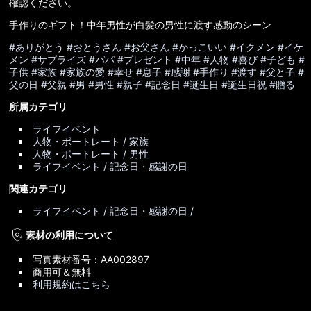
確認ください。
手作りのギフト！中年男性が白髪の男性に渡す感動のシーン
#ありがとう
#おとうさん
#お父さん
#かっこいい
#イクメン
#イケ
メン
#サプライズ
#パパ
#プレゼント
#中年
#人物
#喜び
#子ども
#
子供
#家族
#家族の愛
#幸せ
#息子
#感謝
#手作り
#渡す
#父と子
#
父の日
#父親
#男
#男性
#親子
#記念日
#誕生日
#誕生日祝
#贈る
所属カテゴリ
ライフイベント
人物・ポートレート / 家族
人物・ポートレート / 男性
ライフイベント / 記念日・感謝の日
関連カテゴリ
ライフイベント / 記念日・感謝の日 /
policy
素材の利用について
写真素材番号：AA002897
商用可＆無料
利用規約はこちら