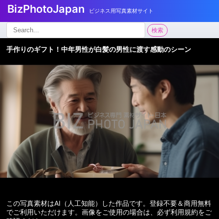
BizPhotoJapan
ビジネス用写真素材サイト
検
検索
索:
手作りのギフト！中年男性が白髪の男性に渡す感動のシーン
この写真素材はAI（人工知能）した作品です。登録不要＆商用無料
でご利用いただけます。画像をご使用の場合は、必ず利用規約をご