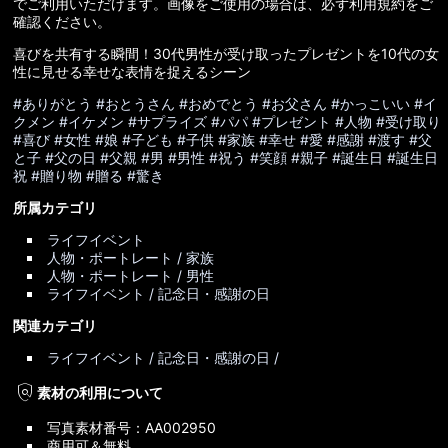
でご利用いただけます。画像をご使用の場合は、必ず利用規約をご
確認ください。
喜びを共有する瞬間！30代男性が受け取ったプレゼントを10代の女
性に見せる幸せな表情を捉えるシーン
#ありがとう
#おとうさん
#おめでとう
#お父さん
#かっこいい
#イ
クメン
#イケメン
#サプライズ
#パパ
#プレゼント
#人物
#受け取り
#喜び
#女性
#娘
#子ども
#子供
#家族
#幸せ
#愛
#感謝
#渡す
#父
と子
#父の日
#父親
#男
#男性
#祝う
#笑顔
#親子
#誕生日
#誕生日
祝
#贈り物
#贈る
#驚き
所属カテゴリ
ライフイベント
人物・ポートレート / 家族
人物・ポートレート / 男性
ライフイベント / 記念日・感謝の日
関連カテゴリ
ライフイベント / 記念日・感謝の日 /
policy
素材の利用について
写真素材番号：AA002950
商用可＆無料