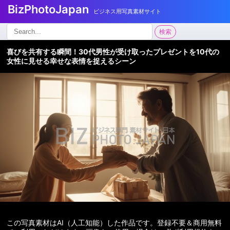
BizPhotoJapan
ビジネス用写真素材サイト
検
検索
索:
喜びを共有する瞬間！30代男性が受け取ったプレゼントを10代の
女性に見せる幸せな表情を捉えるシーン
この写真素材はAI（人工知能）した作品です。登録不要＆商用無料