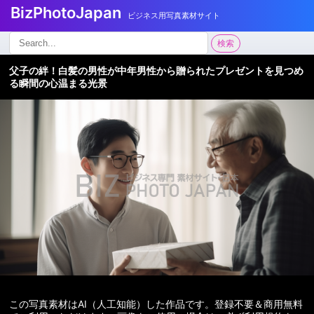
BizPhotoJapan
ビジネス用写真素材サイト
検
検索
索:
父子の絆！白髪の男性が中年男性から贈られたプレゼントを見つめ
る瞬間の心温まる光景
この写真素材はAI（人工知能）した作品です。登録不要＆商用無料