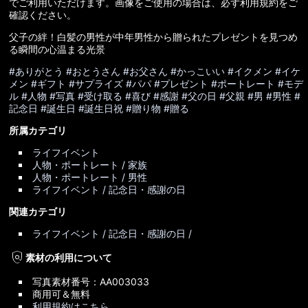
でご利用いただけます。画像をご使用の場合は、必ず利用規約をご
確認ください。
父子の絆！白髪の男性が中年男性から贈られたプレゼントを見つめ
る瞬間の心温まる光景
#ありがとう
#おとうさん
#お父さん
#かっこいい
#イクメン
#イケ
メン
#ギフト
#サプライズ
#パパ
#プレゼント
#ポートレート
#モデ
ル
#人物
#写真
#受け取る
#喜び
#感謝
#父の日
#父親
#男
#男性
#
記念日
#誕生日
#誕生日祝
#贈り物
#贈る
所属カテゴリ
ライフイベント
人物・ポートレート / 家族
人物・ポートレート / 男性
ライフイベント / 記念日・感謝の日
関連カテゴリ
ライフイベント / 記念日・感謝の日 /
policy
素材の利用について
写真素材番号：AA003033
商用可＆無料
利用規約はこちら