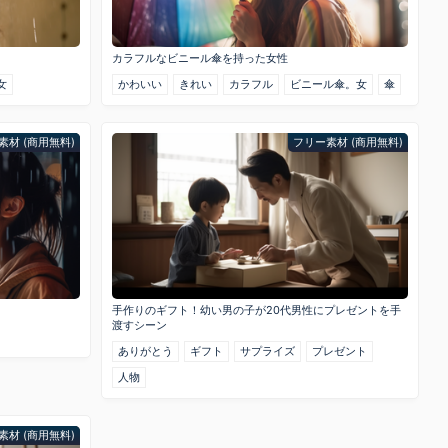
カラフルなビニール傘を持った女性
女
かわいい
きれい
カラフル
ビニール傘。女
傘
素材 (商用無料)
フリー素材 (商用無料)
手作りのギフト！幼い男の子が20代男性にプレゼントを手
渡すシーン
ありがとう
ギフト
サプライズ
プレゼント
人物
素材 (商用無料)