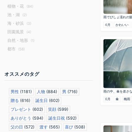
植物・花
(84)
池・湖
(2)
雨でびしょ濡れの
海・砂浜
(3)
6月
かわいい
田園風景
(4)
自然・地形
(1)
都市
(58)
オススメのタグ
男性
(1181)
人物
(884)
男
(716)
雨の中、傘を差さ
6月
傘
梅雨
贈る
(616)
誕生日
(602)
プレゼント
(602)
笑顔
(599)
ありがとう
(594)
誕生日祝
(592)
父の日
(572)
渡す
(565)
喜び
(508)