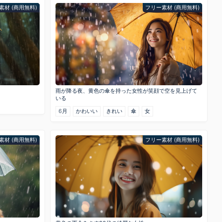
素材 (商用無料)
フリー素材 (商用無料)
雨が降る夜、黄色の傘を持った女性が笑顔で空を見上げて
いる
6月
かわいい
きれい
傘
女
素材 (商用無料)
フリー素材 (商用無料)