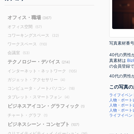
オフィス・職場
(367)
オフィス空間
(57)
コワーキングスペース
(32)
写真素材番号：
ワークスペース
(110)
会議室
(53)
40代の男性
真素材は
Bi
テクノロジー・デバイス
(214)
の会員登録
インターネット・ネットワーク
(105)
40代の男性
ガジェット・アクセサリー
(4)
この写真の
コンピュータ・ノートパソコン
(18)
ライフイベン
タブレット・スマートフォン
(4)
人物・ポートレ
ビジネスアイコン・グラフィック
人物・ポートレ
(1)
人物・ポートレ
チャート・グラフ
(1)
ライフイベント
ビジネスシーン・コンセプト
(107)
クリエイティビティ・イノベーション
(16)