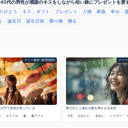
 40代の男性が感謝のキスをしながら幼い娘にプレゼントを渡
りがとう
キス
ギフト
プレゼント
人物
家族
幸せ
う
誕生日
誕生日祝
贈り物
贈る
フリー素材 (商用無料)
フリー
トの下で女性が笑っている
雨でびしょ濡れの髪を押さえる女性
い
カラフル
傘
傘アート
6月
かわいい
きれい
シャワー