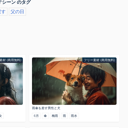
すシーン のタグ
渡す
父の日
素材 (商用無料)
フリー素材 (商用無料)
雨傘を差す男性と犬
女
6月
傘
梅雨
雨
雨水