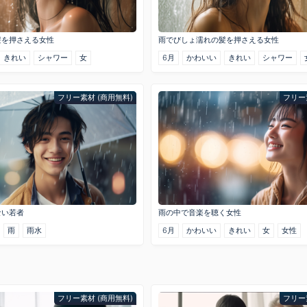
髪を押さえる女性
雨でびしょ濡れの髪を押さえる女性
きれい
シャワー
女
6月
かわいい
きれい
シャワー
フリー素材 (商用無料)
フリー
ない若者
雨の中で音楽を聴く女性
雨
雨水
6月
かわいい
きれい
女
女性
フリー素材 (商用無料)
フリー