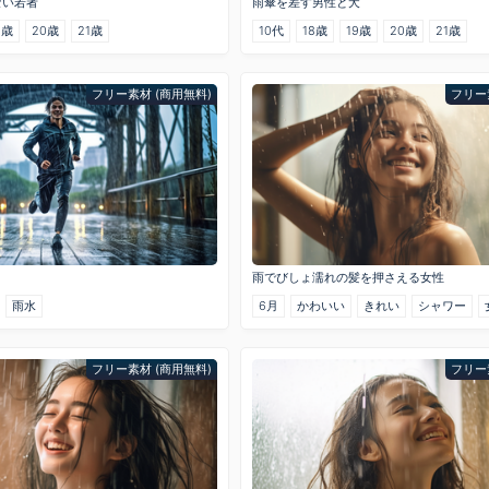
ない若者
雨傘を差す男性と犬
9歳
20歳
21歳
10代
18歳
19歳
20歳
21歳
フリー素材 (商用無料)
フリー
雨でびしょ濡れの髪を押さえる女性
雨水
6月
かわいい
きれい
シャワー
フリー素材 (商用無料)
フリー