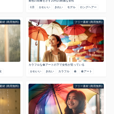
黄色の雨傘をさす20代の綺麗な女性
6月
かわいい
きれい
モデル
ロングヘアー
素材 (商用無料)
フリー素材 (商用無料)
カラフルな傘アートの下で女性が笑っている
女
かわいい
きれい
カラフル
傘
傘アート
素材 (商用無料)
フリー素材 (商用無料)