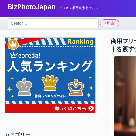
BizPhotoJapan
ビジネス用写真素材サイト
検
検索
索:
商用フリ
トを渡す
カテゴリー