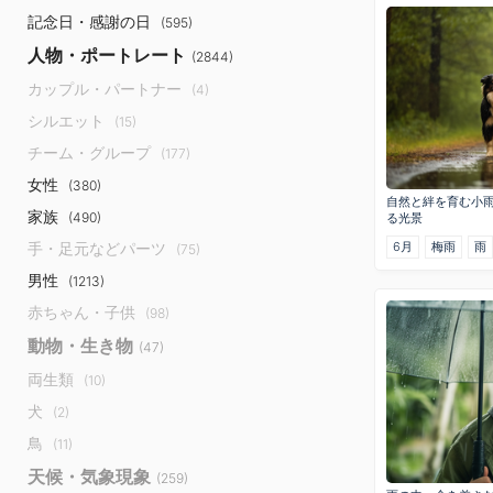
記念日・感謝の日
(595)
人物・ポートレート
(2844)
カップル・パートナー
(4)
シルエット
(15)
チーム・グループ
(177)
女性
(380)
自然と絆を育む小
家族
(490)
る光景
6月
梅雨
雨
手・足元などパーツ
(75)
男性
(1213)
赤ちゃん・子供
(98)
動物・生き物
(47)
両生類
(10)
犬
(2)
鳥
(11)
天候・気象現象
(259)