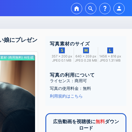
home
search
question_mark
person
い娘にプレゼン
写真素材のサイズ
357 × 200 px
640 × 359 px
1456 × 816 px
素材 (商用無料) AI生成
JPEG 0.1 MB
JPEG 0.28 MB
JPEG 1.31 MB
写真の利用について
ライセンス：商用可
写真の使用料金：無料
利用規約はこちら
広告動画を視聴後に
無料
ダウン
ロード