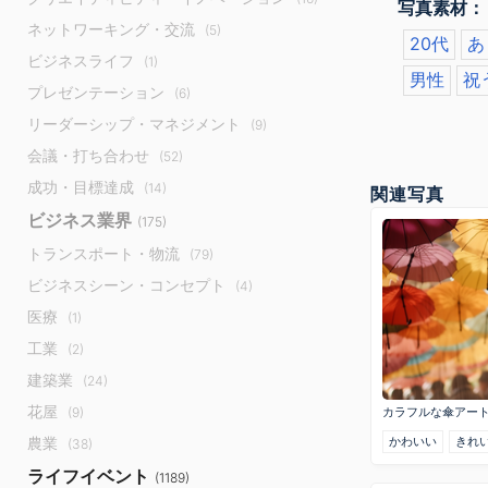
写真素材：
ネットワーキング・交流
(5)
20代
あ
ビジネスライフ
(1)
男性
祝
プレゼンテーション
(6)
リーダーシップ・マネジメント
(9)
会議・打ち合わせ
(52)
成功・目標達成
(14)
関連写真
ビジネス業界
(175)
トランスポート・物流
(79)
ビジネスシーン・コンセプト
(4)
医療
(1)
工業
(2)
建築業
(24)
花屋
(9)
カラフルな傘アー
かわいい
きれ
農業
(38)
ライフイベント
(1189)