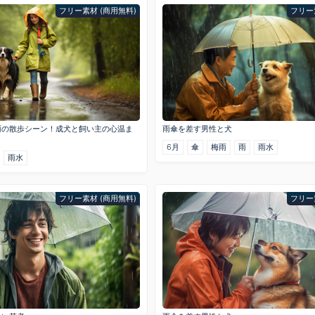
フリー素材 (商用無料)
フリー
雨の散歩シーン！成犬と飼い主の心温ま
雨傘を差す男性と犬
6月
傘
梅雨
雨
雨水
雨水
フリー素材 (商用無料)
フリー