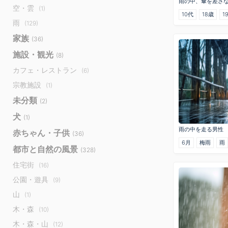
雨の中、傘を差さ
空・雲
(1)
10代
18歳
1
雨
(129)
家族
(36)
施設・観光
(8)
カフェ・レストラン
(6)
宗教施設
(1)
未分類
(2)
犬
(1)
雨の中を走る男性
赤ちゃん・子供
(36)
6月
梅雨
雨
都市と自然の風景
(328)
住宅街
(16)
公園・遊具
(9)
山
(1)
木・森
(10)
木・森・山
(12)