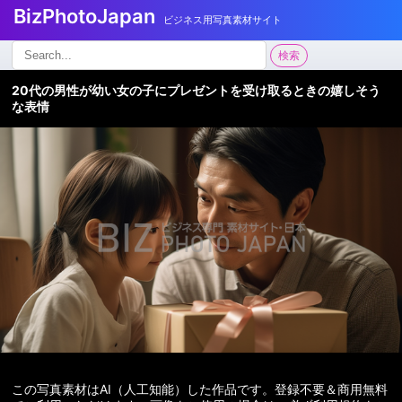
BizPhotoJapan
ビジネス用写真素材サイト
検
検索
索:
20代の男性が幼い女の子にプレゼントを受け取るときの嬉しそう
な表情
この写真素材はAI（人工知能）した作品です。登録不要＆商用無料