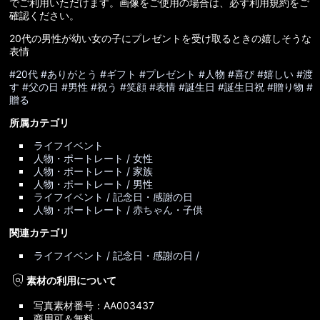
でご利用いただけます。画像をご使用の場合は、必ず利用規約をご
確認ください。
20代の男性が幼い女の子にプレゼントを受け取るときの嬉しそうな
表情
#20代
#ありがとう
#ギフト
#プレゼント
#人物
#喜び
#嬉しい
#渡
す
#父の日
#男性
#祝う
#笑顔
#表情
#誕生日
#誕生日祝
#贈り物
#
贈る
所属カテゴリ
ライフイベント
人物・ポートレート / 女性
人物・ポートレート / 家族
人物・ポートレート / 男性
ライフイベント / 記念日・感謝の日
人物・ポートレート / 赤ちゃん・子供
関連カテゴリ
ライフイベント / 記念日・感謝の日 /
policy
素材の利用について
写真素材番号：AA003437
商用可＆無料