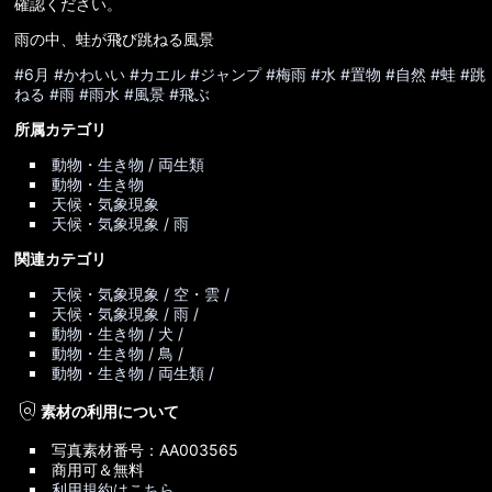
確認ください。
雨の中、蛙が飛び跳ねる風景
#6月
#かわいい
#カエル
#ジャンプ
#梅雨
#水
#置物
#自然
#蛙
#跳
ねる
#雨
#雨水
#風景
#飛ぶ
所属カテゴリ
動物・生き物 / 両生類
動物・生き物
天候・気象現象
天候・気象現象 / 雨
関連カテゴリ
天候・気象現象 / 空・雲 /
天候・気象現象 / 雨 /
動物・生き物 / 犬 /
動物・生き物 / 鳥 /
動物・生き物 / 両生類 /
policy
素材の利用について
写真素材番号：AA003565
商用可＆無料
利用規約はこちら