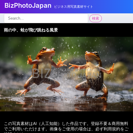
BizPhotoJapan
ビジネス用写真素材サイト
検
検索
索:
雨の中、蛙が飛び跳ねる風景
この写真素材はAI（人工知能）した作品です。登録不要＆商用無料
でご利用いただけます。画像をご使用の場合は、必ず利用規約をご