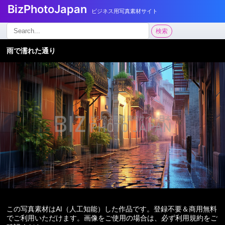
BizPhotoJapan
ビジネス用写真素材サイト
検
検索
索:
雨で濡れた通り
この写真素材はAI（人工知能）した作品です。登録不要＆商用無料
でご利用いただけます。画像をご使用の場合は、必ず利用規約をご