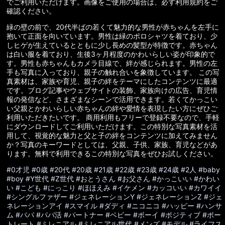
でご利用いただけます。画像をご使用の場合は、必ず利用規約をご
確認ください。
緑の壁の前で、20代半ばの若くて魅力的な男性が赤ちゃんを左手に
抱いて正面を向いています。男性は緑のポロシャツを着ており、少
しヒゲが生えているとともに少し長めの髪型が特徴です。赤ちゃん
は白い服を着ており、生後3ヶ月程度のかわいらしい姿が印象的で
す。男性も赤ちゃんもカメラ目線で、絆が感じられます。男性の左
手も写真に入っており、親子の触れ合いを象徴しています。 この写
真素材は、家族や育児、親子の絆をテーマにしたコンテンツに最適
です。ブログ記事やウェブサイトの装飾、家族向けの広告、育児情
報の発信など、さまざまなシーンで活用できます。若くてかっこい
い父親とかわいらしい赤ちゃんの絆や愛情を表現したい方にぜひご
利用いただきたいです。 商用利用もフリーで登録不要なので、手軽
にダウンロードしてご利用いただけます。この特別な写真素材を活
用して、視覚的な魅力と父と子の絆をコンテンツに加えてみません
か？写真のキーワードとしては、父親、子供、家族、育児などがあ
ります。無料で利用できるこの特別な写真をぜひお試しください。
#0才児
#0歳
#20代
#20歳
#21歳
#22歳
#23歳
#24歳
#2人
#baby
#boy
#Y世代
#Z世代
#おとうさん
#お父さん
#かっこいい
#かわい
い
#こども
#にっこり
#ほほえみ
#イケメン
#カッコいい
#カワイイ
#シングルファザー
#ジェネレーションY
#ジェネレーションZ
#ジェ
ネレーションアイ
#スマイル
#ダディ
#ニコニコ
#ハッピー
#ハンサ
ム
#パパ
#パパ活
#パートナー
#ベビー
#ボーイ
#ポジティブ
#ポー
トレート
#ミレニアル
#ミレニアル世代
#メンズ
#モデル
#ライフス