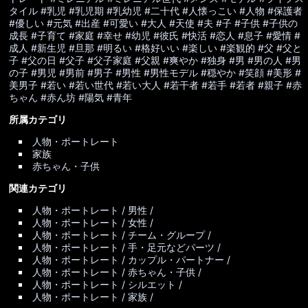
タイル
#乳児
#乳児期
#乳幼児
#二十代
#人懐っこい
#人物
#保護者
#優しい
#元気
#出産
#可愛い
#大人
#天使
#夫
#子
#子供
#子供の
成長
#子育て
#家庭
#幸せ
#幼児
#彼氏
#快活
#恋人
#息子
#愛情
#
成人
#新生児
#旦那
#明るい
#格好いい
#楽しい
#楽観的
#父
#父と
子
#父の日
#父子
#父子家庭
#父親
#爽やか
#独身
#男
#男の人
#男
の子
#男児
#男前
#男子
#男性
#男性モデル
#穏やか
#笑顔
#美形
#
美男子
#若い
#若い世代
#若い大人
#若干者
#若手
#若者
#親子
#赤
ちゃん
#赤ん坊
#陽気
#青年
所属カテゴリ
人物・ポートレート
家族
赤ちゃん・子供
関連カテゴリ
人物・ポートレート / 男性 /
人物・ポートレート / 女性 /
人物・ポートレート / チーム・グループ /
人物・ポートレート / 手・足元などパーツ /
人物・ポートレート / カップル・パートナー /
人物・ポートレート / 赤ちゃん・子供 /
人物・ポートレート / シルエット /
人物・ポートレート / 家族 /