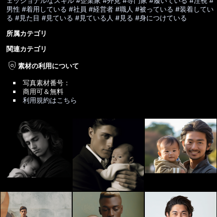
ェッショナルなスキル
#企業家
#外見
#専門家
#履いている
#注視
#
男性
#着用している
#社員
#経営者
#職人
#被っている
#装着してい
る
#見た目
#見ている
#見ている人
#見る
#身につけている
所属カテゴリ
関連カテゴリ
policy
素材の利用について
写真素材番号：
商用可＆無料
利用規約はこちら