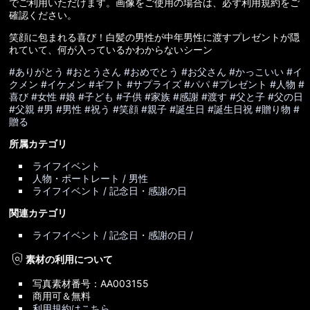
でご利用いただけます。画像をご使用の場合は、必ず利用規約をご
確認ください。
笑顔に包まれる喜び！白髪の男性が中年男性に渡すプレゼントが隠
れていて、何が入っているかわからないシーン
#ありがとう
#おとうさん
#おめでとう
#お父さん
#かっこいい
#イ
クメン
#イケメン
#ギフト
#サプライズ
#パパ
#プレゼント
#人物
#
喜び
#女性
#娘
#子ども
#子供
#家族
#感謝
#渡す
#父と子
#父の日
#父親
#男
#男性
#祝う
#笑顔
#親子
#誕生日
#誕生日祝
#贈り物
#
贈る
所属カテゴリ
ライフイベント
人物・ポートレート / 男性
ライフイベント / 記念日・感謝の日
関連カテゴリ
ライフイベント / 記念日・感謝の日 /
policy
素材の利用について
写真素材番号：AA003155
商用可＆無料
利用規約はこちら