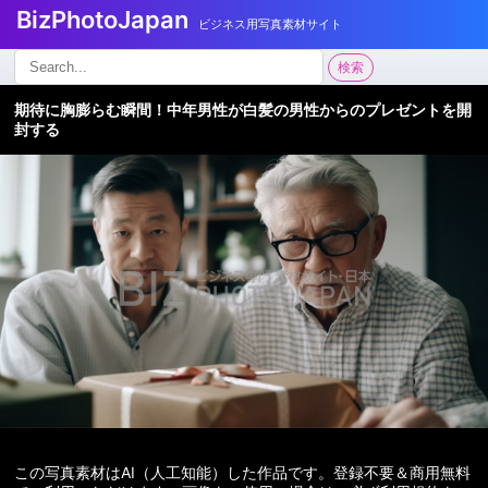
BizPhotoJapan
ビジネス用写真素材サイト
検
検索
索:
期待に胸膨らむ瞬間！中年男性が白髪の男性からのプレゼントを開
封する
この写真素材はAI（人工知能）した作品です。登録不要＆商用無料