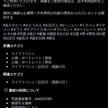
でご利用いただけます。画像をご使用の場合は、必ず利用規約をご
確認ください。
期待に胸膨らむ瞬間！中年男性が白髪の男性からのプレゼントを開
封する
#ありがとう
#おとうさん
#お父さん
#かっこいい
#イクメン
#イケ
メン
#ギフト
#サプライズ
#パパ
#プレゼント
#ポートレート
#モデ
ル
#人物
#写真
#喜び
#家族
#感謝
#父の日
#父親
#男
#男性
#白髪
#記念日
#誕生日
#誕生日祝
#贈る
所属カテゴリ
ライフイベント
人物・ポートレート / 家族
人物・ポートレート / 男性
ライフイベント / 記念日・感謝の日
関連カテゴリ
ライフイベント / 記念日・感謝の日 /
policy
素材の利用について
写真素材番号：AA003190
商用可＆無料
利用規約はこちら