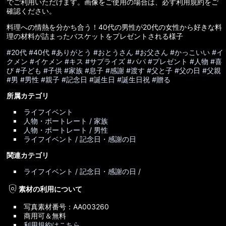
でご利用いただけます。画像をご使用の場合は、必ず利用規約をご
確認ください。
料理への情熱を分かち合う！40代の男性が20代の女性から好きな料
理の材料が詰まったバスケットをプレゼントされる様子
#20代
#40代
#ありがとう
#おとうさん
#お父さん
#かっこいい
#イ
クメン
#イケメン
#キス
#サプライズ
#パパ
#プレゼント
#人物
#喜
び
#子ども
#子供
#家族
#息子
#感謝
#渡す
#父と子
#父の日
#父親
#男
#男性
#親子
#記念日
#誕生日
#誕生日祝
#贈る
所属カテゴリ
ライフイベント
人物・ポートレート / 家族
人物・ポートレート / 男性
ライフイベント / 記念日・感謝の日
関連カテゴリ
ライフイベント / 記念日・感謝の日 /
policy
素材の利用について
写真素材番号：AA003260
商用可＆無料
利用規約はこちら